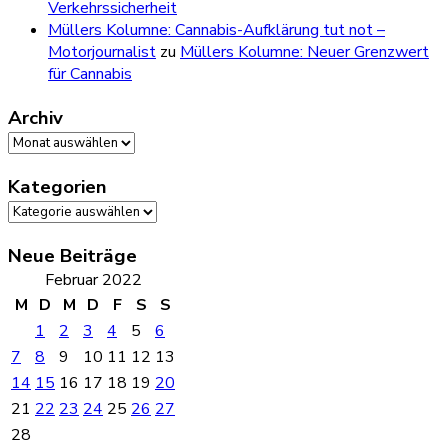
Verkehrssicherheit
Müllers Kolumne: Cannabis-Aufklärung tut not –
Motorjournalist
zu
Müllers Kolumne: Neuer Grenzwert
für Cannabis
Archiv
Archiv
Kategorien
Kategorien
Neue Beiträge
Februar 2022
M
D
M
D
F
S
S
1
2
3
4
5
6
7
8
9
10
11
12
13
14
15
16
17
18
19
20
21
22
23
24
25
26
27
28