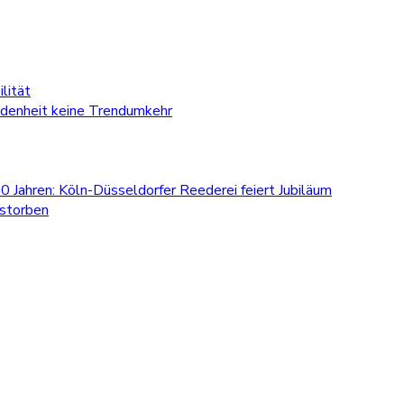
lität
edenheit keine Trendumkehr
0 Jahren: Köln-Düsseldorfer Reederei feiert Jubiläum
estorben