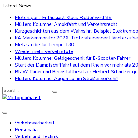
Latest News
Motorsport-Enthusiast Klaus Ridder wird 85
Müllers Kolumne: Amokfahrt und Verkehrsrecht
Kurzgeschichten aus dem Wahnsinn: Beispiel Elektromobi
IfA Markenmonitor 2026: Trotz steigender Händlerzufri
Metastudie für Tempo 130
Wieder mehr Verkehrstote
Müllers Kolumne: Geldgeschenk für E-Scooter-Fahrer
Start der Dampfschifffahrt auf dem Rhein vor mehr als 20
BMW Tuner und Rennstallbesitzer Herbert Schnitzer g
Müllers Kolumne: Augen auf im Straßenverkehr!
Search
for:
Verkehrssicherheit
Personalia
Verkehr und Technik