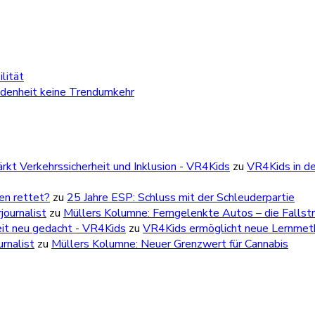
lität
edenheit keine Trendumkehr
kt Verkehrssicherheit und Inklusion - VR4Kids
zu
VR4Kids in de
ben rettet?
zu
25 Jahre ESP: Schluss mit der Schleuderpartie
ournalist
zu
Müllers Kolumne: Ferngelenkte Autos – die Fallstr
eit neu gedacht - VR4Kids
zu
VR4Kids ermöglicht neue Lernmetho
rnalist
zu
Müllers Kolumne: Neuer Grenzwert für Cannabis