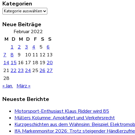
Kategorien
Kategorien
Neue Beiträge
Februar 2022
M
D
M
D
F
S
S
1
2
3
4
5
6
7
8
9
10
11
12
13
14
15
16
17
18
19
20
21
22
23
24
25
26
27
28
« Jan.
März »
Neueste Berichte
Motorsport-Enthusiast Klaus Ridder wird 85
Müllers Kolumne: Amokfahrt und Verkehrsrecht
Kurzgeschichten aus dem Wahnsinn: Beispiel Elektromobi
IfA Markenmonitor 2026: Trotz steigender Händlerzufri