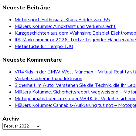
for:
Neueste Beiträge
Motorsport-Enthusiast Klaus Ridder wird 85
Müllers Kolumne: Amokfahrt und Verkehrsrecht
Kurzgeschichten aus dem Wahnsinn: Beispiel Elektromobi
IfA Markenmonitor 2026: Trotz steigender Händlerzufri
Metastudie für Tempo 130
Neueste Kommentare
VR4Kids in der BMW Welt München – Virtual Reality stär
Verkehrssicherheit und Inklusion
Sicherheit im Auto: Verstehen Sie die Technik, die Ihr Le
Müllers Kolumne: Sicherheitsreport wegweisend – Motorj
Motorjournalist berichtet über VR4Kids: Verkehrssicherh
Müllers Kolumne: Cannabis-Aufklärung tut not – Motorjou
Archiv
Archiv