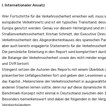
I. Internationaler Ansatz
Wer Fortschritte für die Verkehrssicherheit erreichen will, mu
europäische Verkehrsnetz und ist ein typisches Transitland, des
Europa genutzt werden. Genau vor diesem Hintergrund sind im D
Straßenverkehrssicherheit, Kristian Schmidt, der Executive Dir
Verkehrssicherheit des Abgeordnetenhauses des spanischen Parl
aber auch bereits engagierte Statements für die Verkehrssicherh
Die persönliche Einleitung in den Report wird komplettiert dur
die Belange der Verkehrssicherheit sowie des nicht minder en
und DVR betont.
Stringent setzen die Autoren des Reports mit einem Überblick 
präsentierten Unfallgeschehen fort und geben den Leserinnen un
das Kapitel „Meilensteine der Verkehrssicherheit in ausgewählte
anderen Staaten lernen sollte; denn nur auf diese dynamische 
Benchmark-Konzept nicht einmal in Deutschland zwischen den 
Besonders bemerkenswert sind dabei die folgenden in der Ver
Vergleichsländern: