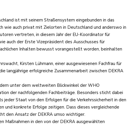
tschland ist mit seinem Straßensystem eingebunden in das
ch wie auch privat mit Zielorten in Deutschland und anderswo in
oren vertreten, in diesem Jahr der EU-Koordinator für
wie auch der Erste Vizepräsident des Ausschusses für
fachlichen Inhalten bewusst vorangestellt worden, beinhalten
ehrswacht, Kirsten Lühmann, einer ausgewiesenen Fachfrau für
 die langjährige erfolgreiche Zusammenarbeit zwischen DEKRA
und dem unter dem weltweiten Blickwinkel der WHO
ation der nachfolgenden Fachbeiträge. Besonders sticht dabei
 jeder Staat von den Erfolgen für die Verkehrssicherheit in den
n und konkrete Erfolge zeitigen. Dass dieses vergleichende
cht den Ansatz der DEKRA umso wichtiger.
rönten Maßnahmen in den von der DEKRA ausgewählten