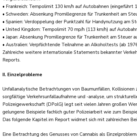
• Frankreich: Tempolimit 130 km/h auf Autobahnen (eingeführt 
• Schweden: Absenkung Promillegrenze für Trunkenheit am Steue
• Spanien: Verdoppelung der Punktzahl für Handynutzung am St
• United Kingdom: Tempolimit 70 mp/h (113 km/h) auf Autobahn
• Japan: Absenkung Promillegrenze für Trunkenheit am Steuer au
• Australien: Verpflichtende Teilnahme an Alkoholtests (ab 197
Zahlreiche weitere internationale Statements bekannter Verkeh
Reports.
II. Einzelprobleme
Unfallanalytische Betrachtungen von Baumunfällen, Kollisionen
sorgfältige Verkehrsunfallaufnahme und -analyse, um struktu
Polizeigewerkschaft (DPolG) legt seit vielen Jahren großen Wer
gelungene Beispiele fachlich guter Polizeiarbeit wie zum Beispi
Das folgende Kapitel im Report widmet sich mit zahlreichen Be
Eine Betrachtung des Genusses von Cannabis als Einzelproblema