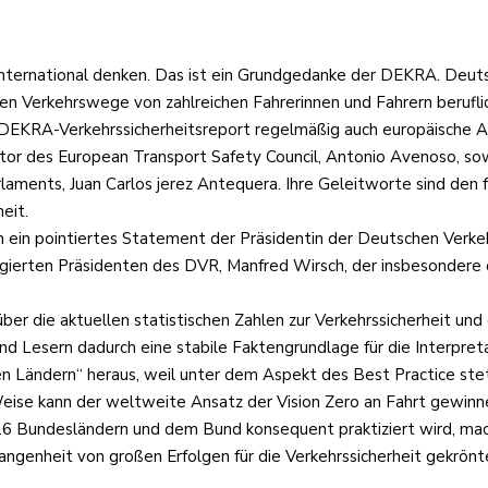
ss international denken. Das ist ein Grundgedanke der DEKRA. Deu
sen Verkehrswege von zahlreichen Fahrerinnen und Fahrern berufli
EKRA-Verkehrssicherheitsreport regelmäßig auch europäische Aut
ector des European Transport Safety Council, Antonio Avenoso, so
aments, Juan Carlos jerez Antequera. Ihre Geleitworte sind den 
eit.
ch ein pointiertes Statement der Präsidentin der Deutschen Verk
gagierten Präsidenten des DVR, Manfred Wirsch, der insbesondere
über die aktuellen statistischen Zahlen zur Verkehrssicherheit 
d Lesern dadurch eine stabile Faktengrundlage für die Interpret
n Ländern“ heraus, weil unter dem Aspekt des Best Practice stets
Weise kann der weltweite Ansatz der Vision Zero an Fahrt gewinne
16 Bundesländern und dem Bund konsequent praktiziert wird, ma
gangenheit von großen Erfolgen für die Verkehrssicherheit gek