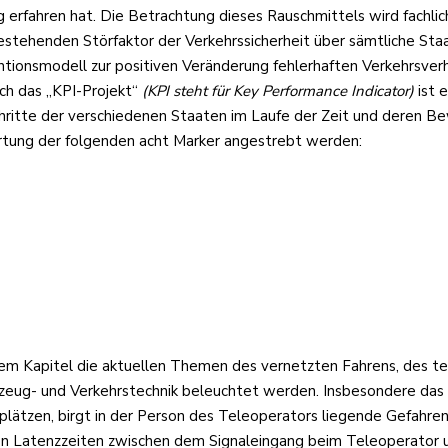
g erfahren hat. Die Betrachtung dieses Rauschmittels wird fachli
stehenden Störfaktor der Verkehrssicherheit über sämtliche Staat
entionsmodell zur positiven Veränderung fehlerhaften Verkehrsver
rch das „KPI-Projekt“
(KPI steht für Key Performance Indicator)
ist e
tschritte der verschiedenen Staaten im Laufe der Zeit und dere
wertung der folgenden acht Marker angestrebt werden:
sem Kapitel die aktuellen Themen des vernetzten Fahrens, des t
hrzeug- und Verkehrstechnik beleuchtet werden. Insbesondere das
plätzen, birgt in der Person des Teleoperators liegende Gefahre
 Latenzzeiten zwischen dem Signaleingang beim Teleoperator und 