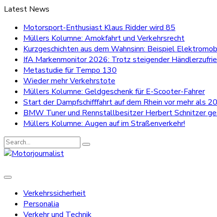
Latest News
Motorsport-Enthusiast Klaus Ridder wird 85
Müllers Kolumne: Amokfahrt und Verkehrsrecht
Kurzgeschichten aus dem Wahnsinn: Beispiel Elektromobi
IfA Markenmonitor 2026: Trotz steigender Händlerzufri
Metastudie für Tempo 130
Wieder mehr Verkehrstote
Müllers Kolumne: Geldgeschenk für E-Scooter-Fahrer
Start der Dampfschifffahrt auf dem Rhein vor mehr als 20
BMW Tuner und Rennstallbesitzer Herbert Schnitzer g
Müllers Kolumne: Augen auf im Straßenverkehr!
Search
for:
Verkehrssicherheit
Personalia
Verkehr und Technik