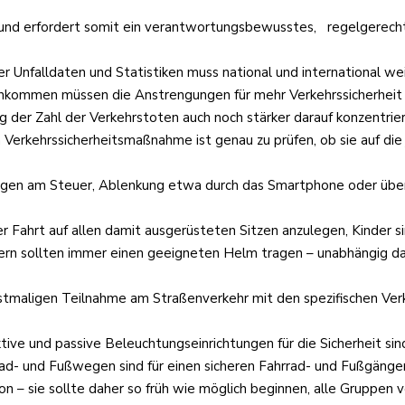
n und erfordert somit ein verantwortungsbewusstes, regelgerecht
er Unfalldaten und Statistiken muss national und international w
Einkommen müssen die Anstrengungen für mehr Verkehrssicherheit
g der Zahl der Verkehrstoten auch noch stärker darauf konzentrie
 Verkehrssicherheitsmaßnahme ist genau zu prüfen, ob sie auf di
rogen am Steuer, Ablenkung etwa durch das Smartphone oder üb
er Fahrt auf allen damit ausgerüsteten Sitzen anzulegen, Kinder si
dern sollten immer einen geeigneten Helm tragen – unabhängig da
 erstmaligen Teilnahme am Straßenverkehr mit den spezifischen 
tive und passive Beleuchtungseinrichtungen für die Sicherheit si
Rad- und Fußwegen sind für einen sicheren Fahrrad- und Fußgängerv
ion – sie sollte daher so früh wie möglich beginnen, alle Gruppen