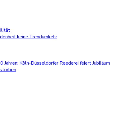
lität
edenheit keine Trendumkehr
0 Jahren: Köln-Düsseldorfer Reederei feiert Jubiläum
estorben