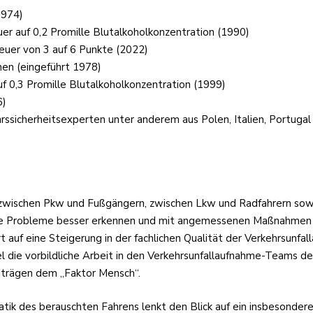
1974)
r auf 0,2 Promille Blutalkoholkonzentration (1990)
euer von 3 auf 6 Punkte (2022)
en (eingeführt 1978)
f 0,3 Promille Blutalkoholkonzentration (1999)
6)
rssicherheitsexperten unter anderem aus Polen, Italien, Portuga
 zwischen Pkw und Fußgängern, zwischen Lkw und Radfahrern sowi
relle Probleme besser erkennen und mit angemessenen Maßnahmen 
t auf eine Steigerung in der fachlichen Qualität der Verkehrsun
el die vorbildliche Arbeit in den Verkehrsunfallaufnahme-Teams d
iträgen dem „Faktor Mensch“.
tik des berauschten Fahrens lenkt den Blick auf ein insbesonder