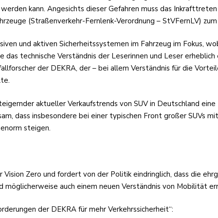
 werden kann. Angesichts dieser Gefahren muss das Inkrafttret
ftfahrzeuge (Straßenverkehr-Fernlenk-Verordnung – StVFernLV) z
iven und aktiven Sicherheitssystemen im Fahrzeug im Fokus, wobei
 das technische Verständnis der Leserinnen und Leser erheblich er
allforscher der DEKRA, der – bei allem Verständnis für die Vortei
te.
eigernder aktueller Verkaufstrends von SUV in Deutschland eine 
sam, dass insbesondere bei einer typischen Front großer SUVs m
 enorm steigen.
on Zero und fordert von der Politik eindringlich, dass die ehrgei
 möglicherweise auch einem neuen Verständnis von Mobilität er
Forderungen der DEKRA für mehr Verkehrssicherheit“: