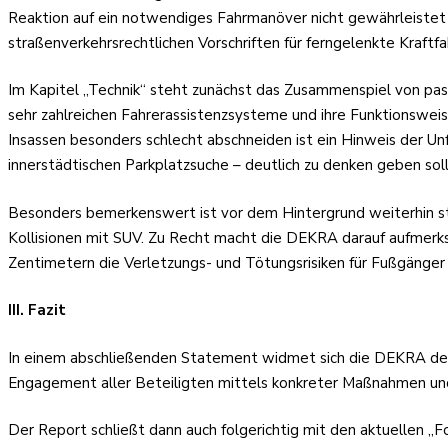
Reaktion auf ein notwendiges Fahrmanöver nicht gewährleistet
straßenverkehrsrechtlichen Vorschriften für ferngelenkte Kra
Im Kapitel „Technik“ steht zunächst das Zusammenspiel von pass
sehr zahlreichen Fahrerassistenzsysteme und ihre Funktionsweise
Insassen besonders schlecht abschneiden ist ein Hinweis der Unf
innerstädtischen Parkplatzsuche – deutlich zu denken geben soll
Besonders bemerkenswert ist vor dem Hintergrund weiterhin st
Kollisionen mit SUV. Zu Recht macht die DEKRA darauf aufmerk
Zentimetern die Verletzungs- und Tötungsrisiken für Fußgänger
III. Fazit
In einem abschließenden Statement widmet sich die DEKRA der Visi
Engagement aller Beteiligten mittels konkreter Maßnahmen und
Der Report schließt dann auch folgerichtig mit den aktuellen „