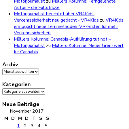
Motorjournalist
zu
Müllers Kolumne: Ferngelenkte
Autos – die Fallstricke
Motorjournalist berichtet über VR4Kids:
Verkehrssicherheit neu gedacht - VR4Kids
zu
VR4Kids
ermöglicht neue Lernmethoden: VR-Brillen für mehr
Verkehrssicherheit
Müllers Kolumne: Cannabis-Aufklärung tut not –
Motorjournalist
zu
Müllers Kolumne: Neuer Grenzwert
für Cannabis
Archiv
Archiv
Kategorien
Kategorien
Neue Beiträge
November 2017
M
D
M
D
F
S
S
1
2
3
4
5