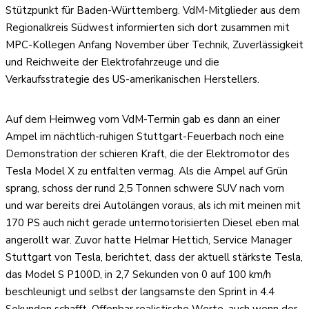
Stützpunkt für Baden-Württemberg. VdM-Mitglieder aus dem
Regionalkreis Südwest informierten sich dort zusammen mit
MPC-Kollegen Anfang November über Technik, Zuverlässigkeit
und Reichweite der Elektrofahrzeuge und die
Verkaufsstrategie des US-amerikanischen Herstellers.
Auf dem Heimweg vom VdM-Termin gab es dann an einer
Ampel im nächtlich-ruhigen Stuttgart-Feuerbach noch eine
Demonstration der schieren Kraft, die der Elektromotor des
Tesla Model X zu entfalten vermag. Als die Ampel auf Grün
sprang, schoss der rund 2,5 Tonnen schwere SUV nach vorn
und war bereits drei Autolängen voraus, als ich mit meinen mit
170 PS auch nicht gerade untermotorisierten Diesel eben mal
angerollt war. Zuvor hatte Helmar Hettich, Service Manager
Stuttgart von Tesla, berichtet, dass der aktuell stärkste Tesla,
das Model S P100D, in 2,7 Sekunden von 0 auf 100 km/h
beschleunigt und selbst der langsamste den Sprint in 4.4
Sekunden schafft. Offenbar realistische Werte, auch wenn der