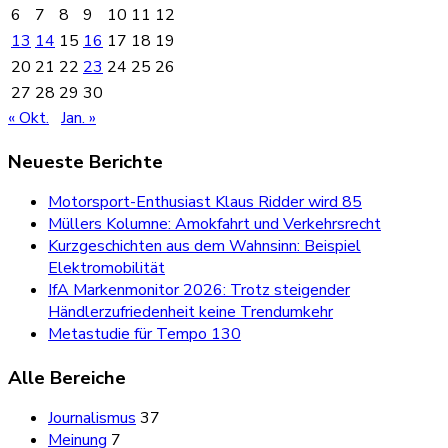
6
7
8
9
10
11
12
13
14
15
16
17
18
19
20
21
22
23
24
25
26
27
28
29
30
« Okt.
Jan. »
Neueste Berichte
Motorsport-Enthusiast Klaus Ridder wird 85
Müllers Kolumne: Amokfahrt und Verkehrsrecht
Kurzgeschichten aus dem Wahnsinn: Beispiel
Elektromobilität
IfA Markenmonitor 2026: Trotz steigender
Händlerzufriedenheit keine Trendumkehr
Metastudie für Tempo 130
Alle Bereiche
Journalismus
37
Meinung
7