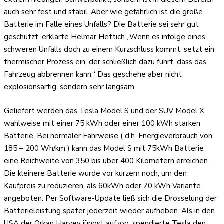
auch sehr fest und stabil. Aber wie gefährlich ist die große
Batterie im Falle eines Unfalls? Die Batterie sei sehr gut
geschützt, erklärte Helmar Hettich „Wenn es infolge eines
schweren Unfalls doch zu einem Kurzschluss kommt, setzt ein
thermischer Prozess ein, der schließlich dazu führt, dass das
Fahrzeug abbrennen kann.“ Das geschehe aber nicht
explosionsartig, sondern sehr langsam.
Geliefert werden das Tesla Model S und der SUV Model X
wahlweise mit einer 75 kWh oder einer 100 kWh starken
Batterie. Bei normaler Fahrweise ( d.h. Energieverbrauch von
185 – 200 Wh/km ) kann das Model S mit 75kWh Batterie
eine Reichweite von 350 bis über 400 Kilometern erreichen.
Die kleinere Batterie wurde vor kurzem noch, um den
Kaufpreis zu reduzieren, als 60kWh oder 70 kWh Variante
angeboten. Per Software-Update ließ sich die Drosselung der
Batterieleistung später jederzeit wieder aufheben. Als in den
USA der Orkan Harvey jüngst aufzog, spendierte Tesla den