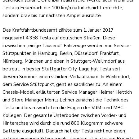
Tesla in Feuerbach die 100 km/h natürlich nicht erreichte,
sondern brav bis zur nächsten Ampel ausrollte.
Das Kraftfahrtbundesamt zählte zum 1. Januar 2017
insgesamt 4.358 Tesla auf deutschen Straßen. Diese
inzwischen „einige Tausend“ Fahrzeuge werden von Service-
Stützpunkten in Hamburg, Berlin, Düsseldorf, Frankfurt,
Nürnberg, München und eben in Stuttgart-Weilimdorf aus
betreut. In bester Stuttgarter City-Lage hat Tesla seit
diesem Sommer einen schicken Verkaufsraum. In Weilimdorf,
dem Service Stützpunkt, geht es sachlicher zu. An einem
Chassis-Modell erläuterten Service Manager Helmar Hettich
und Store Manager Moritz Lehner zunächst die Technik des
Tesla und beantworteten die Fragen der VdM- und MPC-
Kollegen. Der gesamte Unterboden zwischen Vorder- und
Hinterachse wird durch die rund 800 Kilogramm schwere
Batterie ausgefüllt. Dadurch hat der Tesla nicht nur einen
extrem niedrigen Schwerpunkt, sondern ist in diesem Bereich