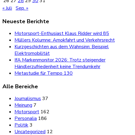
26
27
28
29
30
31
« Juli
Sep. »
Neueste Berichte
Motorsport-Enthusiast Klaus Ridder wird 85
Müllers Kolumne: Amokfahrt und Verkehrsrecht
Kurzgeschichten aus dem Wahnsinn: Beispiel
Elektromobilität
IfA Markenmonitor 2026: Trotz steigender
Händlerzufriedenheit keine Trendumkehr
Metastudie für Tempo 130
Alle Bereiche
Journalismus
37
Meinung
7
Motorsport
162
Personalia
186
Politik
3
Uncategorized
12