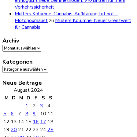
ermöglicht neue Lernmethoden: VR-Brillen für mehr
Verkehrssicherheit
Müllers Kolumne: Cannabis-Aufklärung tut not –
Motorjournalist
zu
Müllers Kolumne: Neuer Grenzwert
für Cannabis
Archiv
Archiv
Kategorien
Kategorien
Neue Beiträge
August 2024
M
D
M
D
F
S
S
1
2
3
4
5
6
7
8
9
10
11
12
13
14
15
16
17
18
19
20
21
22
23
24
25