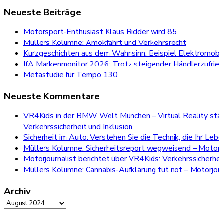
for:
Neueste Beiträge
Motorsport-Enthusiast Klaus Ridder wird 85
Müllers Kolumne: Amokfahrt und Verkehrsrecht
Kurzgeschichten aus dem Wahnsinn: Beispiel Elektromobi
IfA Markenmonitor 2026: Trotz steigender Händlerzufri
Metastudie für Tempo 130
Neueste Kommentare
VR4Kids in der BMW Welt München – Virtual Reality stär
Verkehrssicherheit und Inklusion
Sicherheit im Auto: Verstehen Sie die Technik, die Ihr Le
Müllers Kolumne: Sicherheitsreport wegweisend – Motorj
Motorjournalist berichtet über VR4Kids: Verkehrssicherh
Müllers Kolumne: Cannabis-Aufklärung tut not – Motorjou
Archiv
Archiv