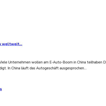
em weltweit…
iele Unternehmen wollen am E-Auto-Boom in China teilhaben Die
gt. In China läuft das Autogeschäft ausgesprochen…
n