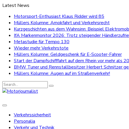
Latest News
Motorsport-Enthusiast Klaus Ridder wird 85
Müllers Kolumne: Amokfahrt und Verkehrsrecht
Kurzgeschichten aus dem Wahnsinn: Beispiel Elektromobi
IfA Markenmonitor 2026: Trotz steigender Händlerzufri
Metastudie für Tempo 130
Wieder mehr Verkehrstote
Müllers Kolumne: Geldgeschenk für E-Scooter-Fahrer
Start der Dampfschifffahrt auf dem Rhein vor mehr als 20
BMW Tuner und Rennstallbesitzer Herbert Schnitzer g
Müllers Kolumne: Augen auf im Straßenverkehr!
Search
for:
Verkehrssicherheit
Personalia
Verkehr und Technik