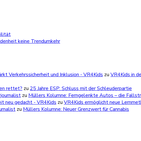
lität
edenheit keine Trendumkehr
kt Verkehrssicherheit und Inklusion - VR4Kids
zu
VR4Kids in de
ben rettet?
zu
25 Jahre ESP: Schluss mit der Schleuderpartie
ournalist
zu
Müllers Kolumne: Ferngelenkte Autos – die Fallstr
eit neu gedacht - VR4Kids
zu
VR4Kids ermöglicht neue Lernmetho
rnalist
zu
Müllers Kolumne: Neuer Grenzwert für Cannabis