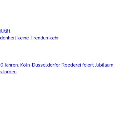
lität
edenheit keine Trendumkehr
0 Jahren: Köln-Düsseldorfer Reederei feiert Jubiläum
estorben