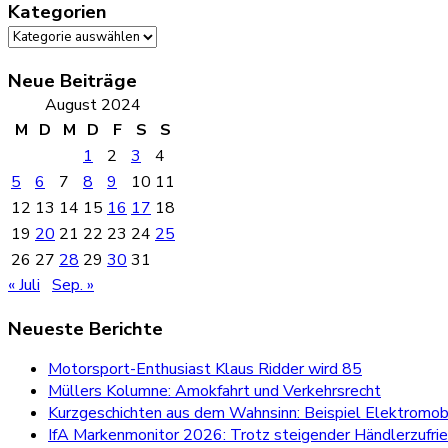
Kategorien
Kategorien
Neue Beiträge
August 2024
M
D
M
D
F
S
S
1
2
3
4
5
6
7
8
9
10
11
12
13
14
15
16
17
18
19
20
21
22
23
24
25
26
27
28
29
30
31
« Juli
Sep. »
Neueste Berichte
Motorsport-Enthusiast Klaus Ridder wird 85
Müllers Kolumne: Amokfahrt und Verkehrsrecht
Kurzgeschichten aus dem Wahnsinn: Beispiel Elektromobi
IfA Markenmonitor 2026: Trotz steigender Händlerzufri