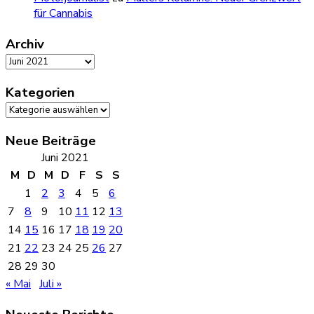
für Cannabis
Archiv
Archiv
Kategorien
Kategorien
Neue Beiträge
Juni 2021
M
D
M
D
F
S
S
1
2
3
4
5
6
7
8
9
10
11
12
13
14
15
16
17
18
19
20
21
22
23
24
25
26
27
28
29
30
« Mai
Juli »