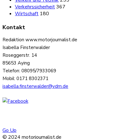
Verkehr und Technik
255
Verkehrssicherheit
367
Wirtschaft
180
Kontakt
Redaktion www.motorjournalist.de
Isabella Finsterwalder
Roseggerstr. 14
85653 Aying
Telefon: 08095/7933069
Mobil: 0171 8302371
isabella.finsterwalder@vdm.de
Go Up
© 2024 motorjournalist.de