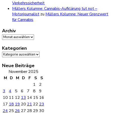
Verkehrssicherheit
Müllers Kolumne: Cannabis-Aufklärung tut not –
Motorjournalist
zu
Müllers Kolumne: Neuer Grenzwert
für Cannabis
Archiv
Archiv
Kategorien
Kategorien
Neue Beiträge
November 2025
M
D
M
D
F
S
S
1
2
3
4
5
6
7
8
9
10
11
12
13
14
15
16
17
18
19
20
21
22
23
24
25
26
27
28
29
30