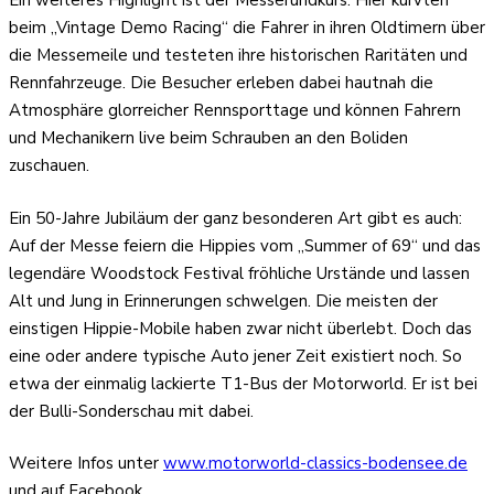
Ein weiteres Highlight ist der Messerundkurs. Hier kurvten
beim „Vintage Demo Racing“ die Fahrer in ihren Oldtimern über
die Messemeile und testeten ihre historischen Raritäten und
Rennfahrzeuge. Die Besucher erleben dabei hautnah die
Atmosphäre glorreicher Rennsporttage und können Fahrern
und Mechanikern live beim Schrauben an den Boliden
zuschauen.
Ein 50-Jahre Jubiläum der ganz besonderen Art gibt es auch:
Auf der Messe feiern die Hippies vom „Summer of 69“ und das
legendäre Woodstock Festival fröhliche Urstände und lassen
Alt und Jung in Erinnerungen schwelgen. Die meisten der
einstigen Hippie-Mobile haben zwar nicht überlebt. Doch das
eine oder andere typische Auto jener Zeit existiert noch. So
etwa der einmalig lackierte T1-Bus der Motorworld. Er ist bei
der Bulli-Sonderschau mit dabei.
Weitere Infos unter
www.motorworld-classics-bodensee.de
und auf Facebook