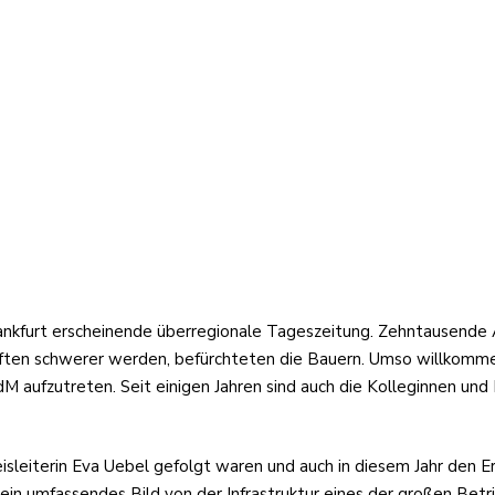
Frankfurt erscheinende überregionale Tageszeitung. Zehntausende 
räften schwerer werden, befürchteten die Bauern. Umso willkomme
VdM aufzutreten. Seit einigen Jahren sind auch die Kolleginnen u
sleiterin Eva Uebel gefolgt waren und auch in diesem Jahr den Er
 ein umfassendes Bild von der Infrastruktur eines der großen Bet