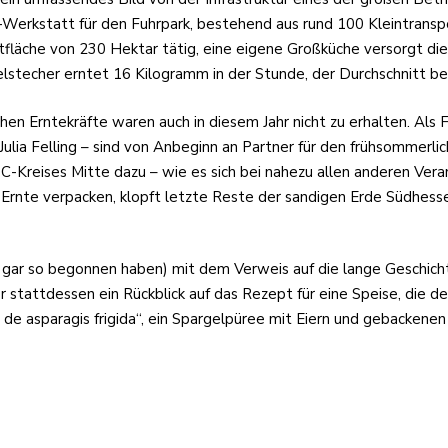
Werkstatt für den Fuhrpark, bestehend aus rund 100 Kleintranspo
fläche von 230 Hektar tätig, eine eigene Großküche versorgt die
gelstecher erntet 16 Kilogramm in der Stunde, der Durchschnitt 
chen Erntekräfte waren auch in diesem Jahr nicht zu erhalten. Als
ulia Felling – sind von Anbeginn an Partner für den frühsommerli
-Kreises Mitte dazu – wie es sich bei nahezu allen anderen Veran
lle Ernte verpacken, klopft letzte Reste der sandigen Erde Südhe
cht gar so begonnen haben) mit dem Verweis auf die lange Geschi
r stattdessen ein Rückblick auf das Rezept für eine Speise, die de
a de asparagis frigida“, ein Spargelpüree mit Eiern und gebackene