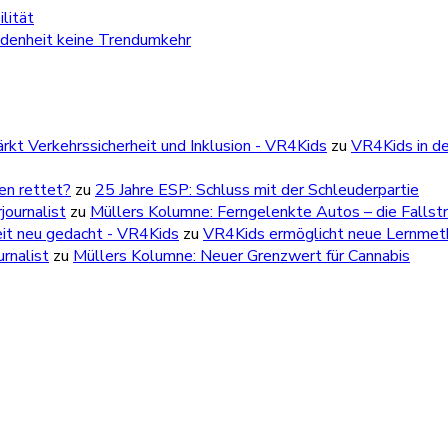
lität
edenheit keine Trendumkehr
kt Verkehrssicherheit und Inklusion - VR4Kids
zu
VR4Kids in de
ben rettet?
zu
25 Jahre ESP: Schluss mit der Schleuderpartie
ournalist
zu
Müllers Kolumne: Ferngelenkte Autos – die Fallstr
eit neu gedacht - VR4Kids
zu
VR4Kids ermöglicht neue Lernmetho
rnalist
zu
Müllers Kolumne: Neuer Grenzwert für Cannabis