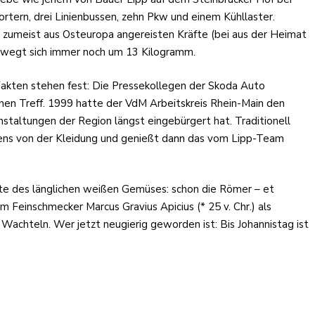
rtern, drei Linienbussen, zehn Pkw und einem Kühllaster.
 zumeist aus Osteuropa angereisten Kräfte (bei aus der Heimat
bewegt sich immer noch um 13 Kilogramm.
 Fakten stehen fest: Die Pressekollegen der Skoda Auto
chen Treff. 1999 hatte der VdM Arbeitskreis Rhein-Main den
staltungen der Region längst eingebürgert hat. Traditionell
ssens von der Kleidung und genießt dann das vom Lipp-Team
chte des länglichen weißen Gemüses: schon die Römer – et
m Feinschmecker Marcus Gravius Apicius (* 25 v. Chr.) als
n Wachteln. Wer jetzt neugierig geworden ist: Bis Johannistag ist