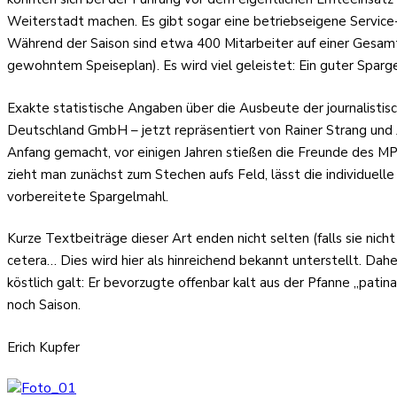
Weiterstadt machen. Es gibt sogar eine betriebseigene Service-
Während der Saison sind etwa 400 Mitarbeiter auf einer Gesamt
gewohntem Speiseplan). Es wird viel geleistet: Ein guter Spar
Exakte statistische Angaben über die Ausbeute der journalistis
Deutschland GmbH – jetzt repräsentiert von Rainer Strang und J
Anfang gemacht, vor einigen Jahren stießen die Freunde des MPC
zieht man zunächst zum Stechen aufs Feld, lässt die individue
vorbereitete Spargelmahl.
Kurze Textbeiträge dieser Art enden nicht selten (falls sie ni
cetera… Dies wird hier als hinreichend bekannt unterstellt. Dahe
köstlich galt: Er bevorzugte offenbar kalt aus der Pfanne „patin
noch Saison.
Erich Kupfer