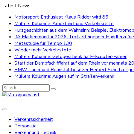
Latest News
Motorsport-Enthusiast Klaus Ridder wird 85
Müllers Kolumne: Amokfahrt und Verkehrsrecht
Kurzgeschichten aus dem Wahnsinn: Beispiel Elektromobi
IfA Markenmonitor 2026: Trotz steigender Händlerzufri
Metastudie für Tempo 130
Wieder mehr Verkehrstote
Müllers Kolumne: Geldgeschenk für E-Scooter-Fahrer
Start der Dampfschifffahrt auf dem Rhein vor mehr als 20
BMW Tuner und Rennstallbesitzer Herbert Schnitzer g
Müllers Kolumne: Augen auf im Straßenverkehr!
Search
for:
Verkehrssicherheit
Personalia
Verkehr und Technik