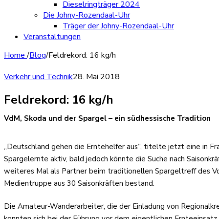
Dieselringträger 2024
Die Johny-Rozendaal-Uhr
Träger der Johny-Rozendaal-Uhr
Veranstaltungen
Home
/
Blog
/
Feldrekord: 16 kg/h
Verkehr und Technik
28. Mai 2018
Feldrekord: 16 kg/h
VdM, Skoda und der Spargel – ein südhessische Tradition
„Deutschland gehen die Erntehelfer aus“, titelte jetzt eine in 
Spargelernte aktiv, bald jedoch könnte die Suche nach Saisonk
weiteres Mal als Partner beim traditionellen Spargeltreff des 
Medientruppe aus 30 Saisonkräften bestand.
Die Amateur-Wanderarbeiter, die der Einladung von Regionalkrei
konnten sich bei der Führung vor dem eigentlichen Ernteeinsatz