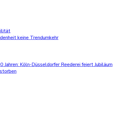
lität
edenheit keine Trendumkehr
0 Jahren: Köln-Düsseldorfer Reederei feiert Jubiläum
estorben