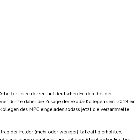
Arbeiter seien derzeit auf deutschen Feldern bei der
ner dürfte daher die Zusage der Skoda-Kollegen sein, 2019 ein
nd Kollegen des MPC eingeladen,sodass jetzt die versammelte
trag der Felder (mehr oder weniger) tatkräftig erhöhten,
riebe wie jenem von Bauer Lipp auf dem Steinbrücker Hof bei