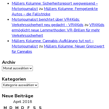
Müllers Kolumne: Sicherheitsreport wegweisend –
Motorjournalist
zu
Müllers Kolumne: Ferngelenkte
Autos – die Fallstricke
Motorjournalist berichtet über VR4Kids:
Verkehrssicherheit neu gedacht - VR4Kids
zu
VR4Kids
ermöglicht neue Lernmethoden: VR-Brillen für mehr
Verkehrssicherheit
Müllers Kolumne: Cannabis-Aufklärung tut not –
Motorjournalist
zu
Müllers Kolumne: Neuer Grenzwert
für Cannabis
Archiv
Archiv
Kategorien
Kategorien
Neue Beiträge
April 2018
M
D
M
D
F
S
S