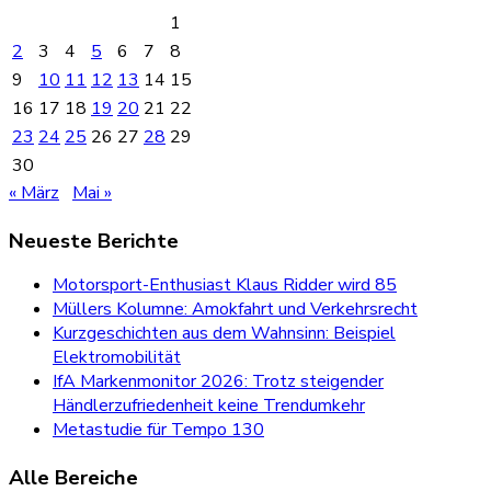
1
2
3
4
5
6
7
8
9
10
11
12
13
14
15
16
17
18
19
20
21
22
23
24
25
26
27
28
29
30
« März
Mai »
Neueste Berichte
Motorsport-Enthusiast Klaus Ridder wird 85
Müllers Kolumne: Amokfahrt und Verkehrsrecht
Kurzgeschichten aus dem Wahnsinn: Beispiel
Elektromobilität
IfA Markenmonitor 2026: Trotz steigender
Händlerzufriedenheit keine Trendumkehr
Metastudie für Tempo 130
Alle Bereiche