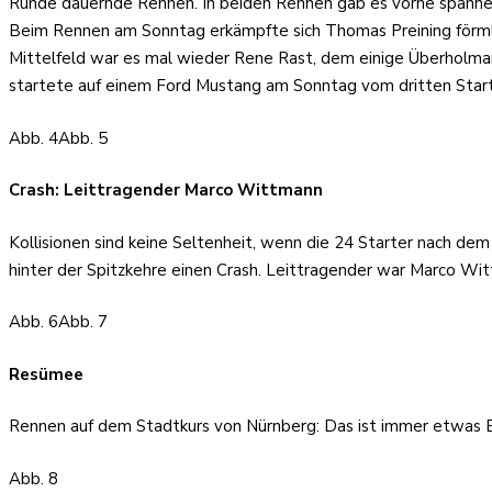
Runde dauernde Rennen. In beiden Rennen gab es vorne spannen
Beim Rennen am Sonntag erkämpfte sich Thomas Preining förmli
Mittelfeld war es mal wieder Rene Rast, dem einige Überholmanö
startete auf einem Ford Mustang am Sonntag vom dritten Star
Abb. 4
Abb. 5
Crash: Leittragender Marco Wittmann
Kollisionen sind keine Seltenheit, wenn die 24 Starter nach de
hinter der Spitzkehre einen Crash. Leittragender war Marco 
Abb. 6
Abb. 7
Resümee
Rennen auf dem Stadtkurs von Nürnberg: Das ist immer etwas Be
Abb. 8