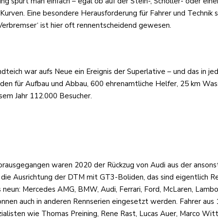
ürt man einfach – egal ob auf der Stein-, Schöller- oder einer a
er Kurven. Eine besondere Herausforderung für Fahrer und Technik
Verbremser‘ ist hier oft rennentscheidend gewesen.
eich war aufs Neue ein Ereignis der Superlative – und das in je
den für Aufbau und Abbau, 600 ehrenamtliche Helfer, 25 km Was
sem Jahr 112.000 Besucher.
ausgegangen waren 2020 der Rückzug von Audi aus der ansonsten
ie Ausrichtung der DTM mit GT3-Boliden, das sind eigentlich Re
 neun: Mercedes AMG, BMW, Audi, Ferrari, Ford, McLaren, Lamborg
önnen auch in anderen Rennserien eingesetzt werden. Fahrer aus 1
alisten wie Thomas Preining, Rene Rast, Lucas Auer, Marco Wittma