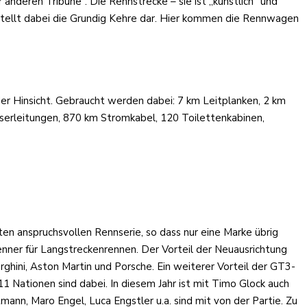
nderen Tribüne“. Die Rennstrecke – sie ist „künstlich“ und
 stellt dabei die Grundig Kehre dar. Hier kommen die Rennwagen
der Hinsicht. Gebraucht werden dabei: 7 km Leitplanken, 2 km
serleitungen, 870 km Stromkabel, 120 Toilettenkabinen,
 anspruchsvollen Rennserie, so dass nur eine Marke übrig
nner für Langstreckenrennen. Der Vorteil der Neuausrichtung
hini, Aston Martin und Porsche. Ein weiterer Vorteil der GT3-
1 Nationen sind dabei. In diesem Jahr ist mit Timo Glock auch
nn, Maro Engel, Luca Engstler u.a. sind mit von der Partie. Zu