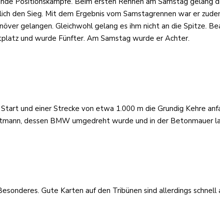
de Positionskämpfe. Beim ersten Rennen am Samstag gelang dem 
ch den Sieg. Mit dem Ergebnis vom Samstagrennen war er zudem 
ver gelangen. Gleichwohl gelang es ihm nicht an die Spitze. Bea
tplatz und wurde Fünfter. Am Samstag wurde er Achter.
m Start und einer Strecke von etwa 1.000 m die Grundig Kehre an
Wittmann, dessen BMW umgedreht wurde und in der Betonmauer la
sonderes. Gute Karten auf den Tribünen sind allerdings schnell 