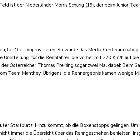
Feld ist der Niederländer Morris Schurig (19), der beim Junior-T
n, heißt es: improvisieren. So wurde das Media-Center im naheg
ne Umstellung für die Rennfahrer, die vorher mit 270 Km/h auf di
 der Österreicher Thomas Preining sogar zwei Mal dabei: Beim 
e vom Team Manthey. Übrigens, die Rennergebnis kamen wenige M
n guter Startplatz. Hinzu kommt, ob die Boxenstopps gelingen. U
icht immer die Übersicht über das Renngeschehen behielten. In