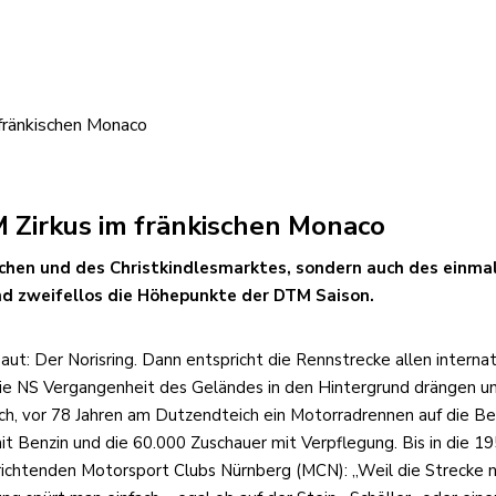
m fränkischen Monaco
TM Zirkus im fränkischen Monaco
chen und des Christkindlesmarktes, sondern auch des einmal j
nd zweifellos die Höhepunkte der DTM Saison.
ut: Der Norisring. Dann entspricht die Rennstrecke allen internat
die NS Vergangenheit des Geländes in den Hintergrund drängen un
, vor 78 Jahren am Dutzendteich ein Motorradrennen auf die Bei
t Benzin und die 60.000 Zuschauer mit Verpflegung. Bis in die 1
richtenden Motorsport Clubs Nürnberg (MCN): „Weil die Strecke nu