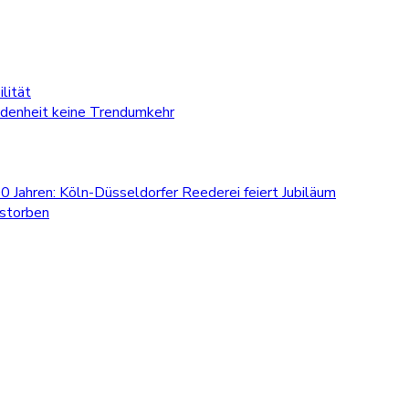
lität
edenheit keine Trendumkehr
0 Jahren: Köln-Düsseldorfer Reederei feiert Jubiläum
estorben