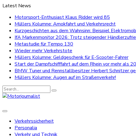
Latest News
Motorsport-Enthusiast Klaus Ridder wird 85
Müllers Kolumne: Amokfahrt und Verkehrsrecht
Kurzgeschichten aus dem Wahnsinn: Beispiel Elektromobi
IfA Markenmonitor 2026: Trotz steigender Händlerzufri
Metastudie für Tempo 130
Wieder mehr Verkehrstote
Müllers Kolumne: Geldgeschenk für E-Scooter-Fahrer
Start der Dampfschifffahrt auf dem Rhein vor mehr als 20
BMW Tuner und Rennstallbesitzer Herbert Schnitzer g
Müllers Kolumne: Augen auf im Straßenverkehr!
Search
for:
Verkehrssicherheit
Personalia
Verkehr und Technik