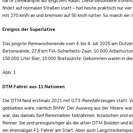
harte Zweikämpfe auf engstem Raum. Diese besondere Stimmung sp
findet auf normalen Straßen statt – hat heute praktisch nur vi
mit 270 km/h an und bremsen auf 50 km/h runter. So manch ein ‚
Ereig
nis der Superlative
Das jüngste Rennwochenende vom 4. bis 6. Juli 2025 am Dutzendt
Betonwände, 27,8 km FIA-Sicherheits-Zaun, 10.000 Arbeitsstun
150.000 Liter Bier, 10.000 Bratwürste. Gekommen waren in die
Abb. 1
DTM Fahrer aus 11 Nationen
Die DTM fand erstmals 2021 mit GT3-Rennfahrzeugen statt. Vor
geblieben wäre, nämlich BMW. Der Ausweg aus der Misere war d
war, das damals fünf Rennmarken teilnahmen. Inzwischen sind es
Renner: Sie sind preisgünstiger als die alten DTM Boliden und k
ein ehemaliger F1-Fahrer am Start .Aber auch Langstreckenspezi