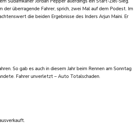
Südafrikaner Jordan Pepper allerdings ein Start-Ziel-Sieg.
der überragende Fahrer, sprich, zwei Mal auf dem Podest. Im
chtenswert die beiden Ergebnisse des Inders Arjun Maini. Er
fahren. So gab es auch in diesem Jahr beim Rennen am Sonntag
ndete. Fahrer unverletzt – Auto Totalschaden.
ausverkauft.