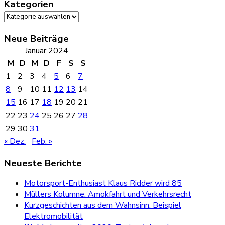
Kategorien
Kategorien
Neue Beiträge
Januar 2024
M
D
M
D
F
S
S
1
2
3
4
5
6
7
8
9
10
11
12
13
14
15
16
17
18
19
20
21
22
23
24
25
26
27
28
29
30
31
« Dez.
Feb. »
Neueste Berichte
Motorsport-Enthusiast Klaus Ridder wird 85
Müllers Kolumne: Amokfahrt und Verkehrsrecht
Kurzgeschichten aus dem Wahnsinn: Beispiel
Elektromobilität