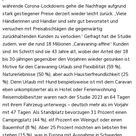
währende Corona-Lockdowns gehe die Nachfrage aufgrund
stark gestiegener Preise derzeit wieder leicht zurück. „Viele
Händlerinnen und Händler sind sehr gut bevorratet und
versuchen mit Preisabschlägen die gegenwärtig
zurückhaltenden Kunden zu verlocken.“ Gefragt hat die Studie
zudem, wer die rund 18 Millionen „Caravaning-affine“ Kunden
sind: Im Schnitt sind sie 43 Jahre alt, wobei der Anteil der 18
bis 30-jährigen gegenüber den Vorjahren wieder gesunken ist.
Motive für den Caravaning-Urlaub sind Flexibilität (59 %),
Naturerlebnisse (50 %), aber auch Haustierfreundlichkeit (25
%). Denn Urlaub mit Hund beispielsweise ist mit dem Caravan
eben unkomplizierter als in Hotel oder Ferienwohnung.
Reisemobilbesitzer waren nach der Studie 2023 an 64 Tagen
mit ihrem Fahrzeug unterwegs – deutlich mehr als im Vorjahr
mit 47 Tagen. Als Standplatz bevorzugen 31 Prozent einen
Campingplatz (44 %), elf Prozent ein Weingut oder einen
Bauernhof (8 %). Aber 25 Prozent möchten am liebsten frei
stehen (15 %), was in Europa mit Ausnahme in Schweden