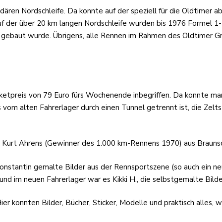
ären Nordschleife. Da konnte auf der speziell für die Oldtimer 
f der über 20 km langen Nordschleife wurden bis 1976 Formel 1-R
 gebaut wurde. Übrigens, alle Rennen im Rahmen des Oldtimer Gr
cketpreis von 79 Euro fürs Wochenende inbegriffen. Da konnte ma
vom alten Fahrerlager durch einen Tunnel getrennt ist, die Zel
urt Ahrens (Gewinner des 1.000 km-Rennens 1970) aus Braunschwe
 Constantin gemalte Bilder aus der Rennsportszene (so auch ein
und im neuen Fahrerlager war es Kikki H., die selbstgemalte Bild
r konnten Bilder, Bücher, Sticker, Modelle und praktisch alles,