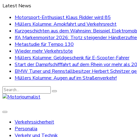
Latest News
Motorsport-Enthusiast Klaus Ridder wird 85
Müllers Kolumne: Amokfahrt und Verkehrsrecht
Kurzgeschichten aus dem Wahnsinn: Beispiel Elektromobi
IfA Markenmonitor 2026: Trotz steigender Händlerzufri
Metastudie für Tempo 130
Wieder mehr Verkehrstote
Müllers Kolumne: Geldgeschenk für E-Scooter-Fahrer
Start der Dampfschifffahrt auf dem Rhein vor mehr als 20
BMW Tuner und Rennstallbesitzer Herbert Schnitzer g
Müllers Kolumne: Augen auf im Straßenverkehr!
Search
for:
Verkehrssicherheit
Personalia
Verkehr und Technik