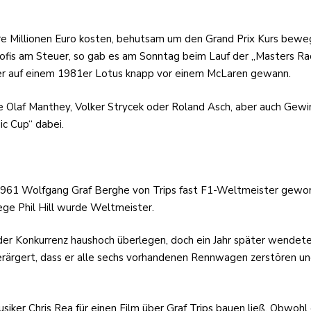
ere Millionen Euro kosten, behutsam um den Grand Prix Kurs bew
fis am Steuer, so gab es am Sonntag beim Lauf der „Masters Ra
r auf einem 1981er Lotus knapp vor einem McLaren gewann.
laf Manthey, Volker Strycek oder Roland Asch, aber auch Gewin
ic Cup“ dabei.
 1961 Wolfgang Graf Berghe von Trips fast F1-Weltmeister gew
lege Phil Hill wurde Weltmeister.
der Konkurrenz haushoch überlegen, doch ein Jahr später wendet
erärgert, dass er alle sechs vorhandenen Rennwagen zerstören und
usiker Chris Rea für einen Film über Graf Trips bauen ließ. Obwoh