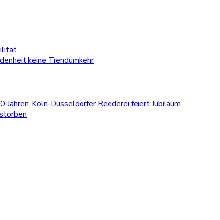
lität
edenheit keine Trendumkehr
0 Jahren: Köln-Düsseldorfer Reederei feiert Jubiläum
estorben