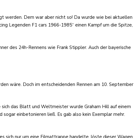
egt werden. Dem war aber nicht so! Da wurde wie bei aktuellen
cing Legenden F1 cars 1966-1985“ einen Kampf um die Spitze,
ner des 24h-Rennens wie Frank Stippler. Auch der bayerische
orden wäre. Doch im entscheidenden Rennen am 10. September
e sich das Blatt und Weltmeister wurde Graham Hill auf einem
 sogar einbetonieren ließ. Es gab also kein Exemplar mehr.
l es sich nur um eine Filmattrappe handelte, löste dieser Wagen