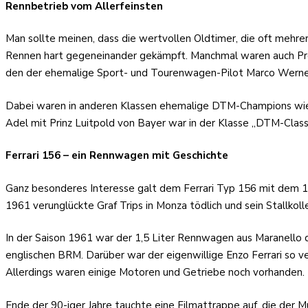
Rennbetrieb vom Allerfeinsten
Man sollte meinen, dass die wertvollen Oldtimer, die oft mehr
Rennen hart gegeneinander gekämpft. Manchmal waren auch Pro
den der ehemalige Sport- und Tourenwagen-Pilot Marco Werne
Dabei waren in anderen Klassen ehemalige DTM-Champions wie O
Adel mit Prinz Luitpold von Bayer war in der Klasse „DTM-Class
Ferrari 156 – ein Rennwagen mit Geschichte
Ganz besonderes Interesse galt dem Ferrari Typ 156 mit dem
1961 verunglückte Graf Trips in Monza tödlich und sein Stallkol
In der Saison 1961 war der 1,5 Liter Rennwagen aus Maranello 
englischen BRM. Darüber war der eigenwillige Enzo Ferrari so v
Allerdings waren einige Motoren und Getriebe noch vorhanden.
Ende der 90-iger Jahre tauchte eine Filmattrappe auf, die der M