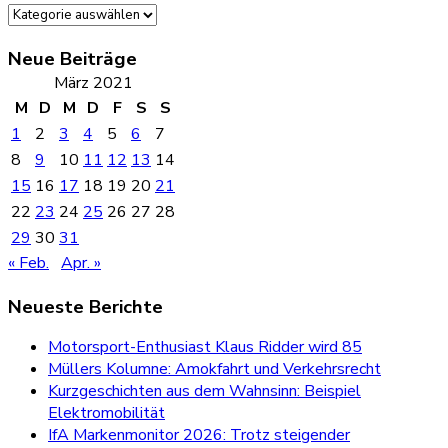
Kategorien
Neue Beiträge
März 2021
M
D
M
D
F
S
S
1
2
3
4
5
6
7
8
9
10
11
12
13
14
15
16
17
18
19
20
21
22
23
24
25
26
27
28
29
30
31
« Feb.
Apr. »
Neueste Berichte
Motorsport-Enthusiast Klaus Ridder wird 85
Müllers Kolumne: Amokfahrt und Verkehrsrecht
Kurzgeschichten aus dem Wahnsinn: Beispiel
Elektromobilität
IfA Markenmonitor 2026: Trotz steigender