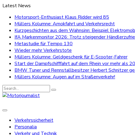
Latest News
Motorsport-Enthusiast Klaus Ridder wird 85
Müllers Kolumne: Amokfahrt und Verkehrsrecht
Kurzgeschichten aus dem Wahnsinn: Beispiel Elektromobi
IfA Markenmonitor 2026: Trotz steigender Händlerzufri
Metastudie für Tempo 130
Wieder mehr Verkehrstote
Müllers Kolumne: Geldgeschenk für E-Scooter-Fahrer
Start der Dampfschifffahrt auf dem Rhein vor mehr als 20
BMW Tuner und Rennstallbesitzer Herbert Schnitzer g
Müllers Kolumne: Augen auf im Straßenverkehr!
Search
for:
Verkehrssicherheit
Personalia
Verkehr und Technik