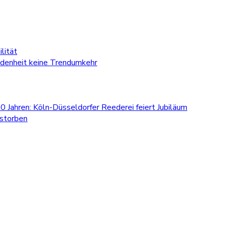
lität
edenheit keine Trendumkehr
0 Jahren: Köln-Düsseldorfer Reederei feiert Jubiläum
estorben