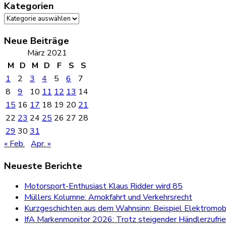
Kategorien
Kategorien
Neue Beiträge
März 2021
M
D
M
D
F
S
S
1
2
3
4
5
6
7
8
9
10
11
12
13
14
15
16
17
18
19
20
21
22
23
24
25
26
27
28
29
30
31
« Feb.
Apr. »
Neueste Berichte
Motorsport-Enthusiast Klaus Ridder wird 85
Müllers Kolumne: Amokfahrt und Verkehrsrecht
Kurzgeschichten aus dem Wahnsinn: Beispiel Elektromobi
IfA Markenmonitor 2026: Trotz steigender Händlerzufri