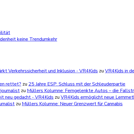
lität
edenheit keine Trendumkehr
kt Verkehrssicherheit und Inklusion - VR4Kids
zu
VR4Kids in de
ben rettet?
zu
25 Jahre ESP: Schluss mit der Schleuderpartie
ournalist
zu
Müllers Kolumne: Ferngelenkte Autos – die Fallstr
eit neu gedacht - VR4Kids
zu
VR4Kids ermöglicht neue Lernmetho
rnalist
zu
Müllers Kolumne: Neuer Grenzwert für Cannabis