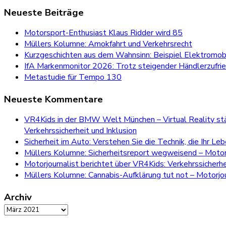
for:
Neueste Beiträge
Motorsport-Enthusiast Klaus Ridder wird 85
Müllers Kolumne: Amokfahrt und Verkehrsrecht
Kurzgeschichten aus dem Wahnsinn: Beispiel Elektromobi
IfA Markenmonitor 2026: Trotz steigender Händlerzufri
Metastudie für Tempo 130
Neueste Kommentare
VR4Kids in der BMW Welt München – Virtual Reality stär
Verkehrssicherheit und Inklusion
Sicherheit im Auto: Verstehen Sie die Technik, die Ihr Le
Müllers Kolumne: Sicherheitsreport wegweisend – Motorj
Motorjournalist berichtet über VR4Kids: Verkehrssicherh
Müllers Kolumne: Cannabis-Aufklärung tut not – Motorjou
Archiv
Archiv