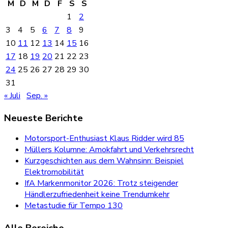
M
D
M
D
F
S
S
1
2
3
4
5
6
7
8
9
10
11
12
13
14
15
16
17
18
19
20
21
22
23
24
25
26
27
28
29
30
31
« Juli
Sep. »
Neueste Berichte
Motorsport-Enthusiast Klaus Ridder wird 85
Müllers Kolumne: Amokfahrt und Verkehrsrecht
Kurzgeschichten aus dem Wahnsinn: Beispiel
Elektromobilität
IfA Markenmonitor 2026: Trotz steigender
Händlerzufriedenheit keine Trendumkehr
Metastudie für Tempo 130