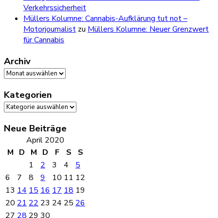
Verkehrssicherheit
Müllers Kolumne: Cannabis-Aufklärung tut not –
Motorjournalist
zu
Müllers Kolumne: Neuer Grenzwert
für Cannabis
Archiv
Archiv
Kategorien
Kategorien
Neue Beiträge
April 2020
M
D
M
D
F
S
S
1
2
3
4
5
6
7
8
9
10
11
12
13
14
15
16
17
18
19
20
21
22
23
24
25
26
27
28
29
30