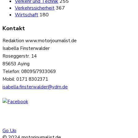
Verkehr und Technik
255
Verkehrssicherheit
367
Wirtschaft
180
Kontakt
Redaktion www.motorjournalist.de
Isabella Finsterwalder
Roseggerstr. 14
85653 Aying
Telefon: 08095/7933069
Mobil: 0171 8302371
isabella.finsterwalder@vdm.de
Go Up
© 2024 motorjournalist.de