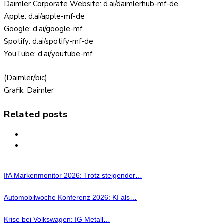
Daimler Corporate Website: d.ai/daimlerhub-mf-de
Apple: d.ai/apple-mf-de
Google: d.ai/google-mf
Spotify: d.ai/spotify-mf-de
YouTube: d.ai/youtube-mf
(Daimler/bic)
Grafik: Daimler
Related posts
IfA Markenmonitor 2026: Trotz steigender…
Automobilwoche Konferenz 2026: KI als…
Krise bei Volkswagen: IG Metall…