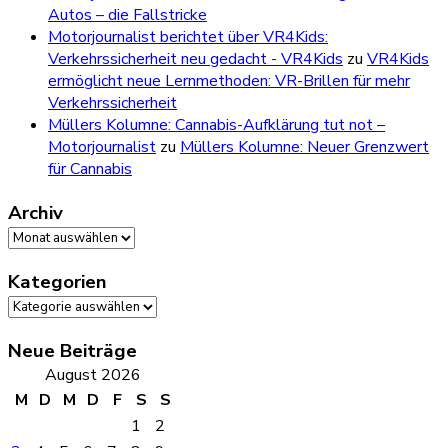
Autos – die Fallstricke
Motorjournalist berichtet über VR4Kids:
Verkehrssicherheit neu gedacht - VR4Kids
zu
VR4Kids
ermöglicht neue Lernmethoden: VR-Brillen für mehr
Verkehrssicherheit
Müllers Kolumne: Cannabis-Aufklärung tut not –
Motorjournalist
zu
Müllers Kolumne: Neuer Grenzwert
für Cannabis
Archiv
Archiv
Kategorien
Kategorien
Neue Beiträge
August 2026
M
D
M
D
F
S
S
1
2