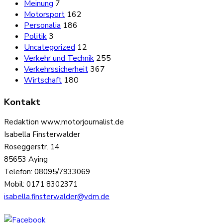
Meinung
7
Motorsport
162
Personalia
186
Politik
3
Uncategorized
12
Verkehr und Technik
255
Verkehrssicherheit
367
Wirtschaft
180
Kontakt
Redaktion www.motorjournalist.de
Isabella Finsterwalder
Roseggerstr. 14
85653 Aying
Telefon: 08095/7933069
Mobil: 0171 8302371
isabella.finsterwalder@vdm.de