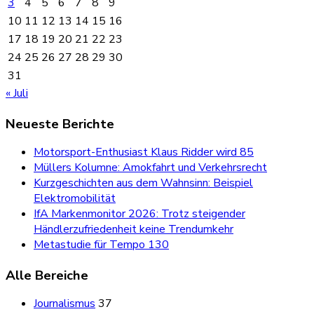
3
4
5
6
7
8
9
10
11
12
13
14
15
16
17
18
19
20
21
22
23
24
25
26
27
28
29
30
31
« Juli
Neueste Berichte
Motorsport-Enthusiast Klaus Ridder wird 85
Müllers Kolumne: Amokfahrt und Verkehrsrecht
Kurzgeschichten aus dem Wahnsinn: Beispiel
Elektromobilität
IfA Markenmonitor 2026: Trotz steigender
Händlerzufriedenheit keine Trendumkehr
Metastudie für Tempo 130
Alle Bereiche
Journalismus
37