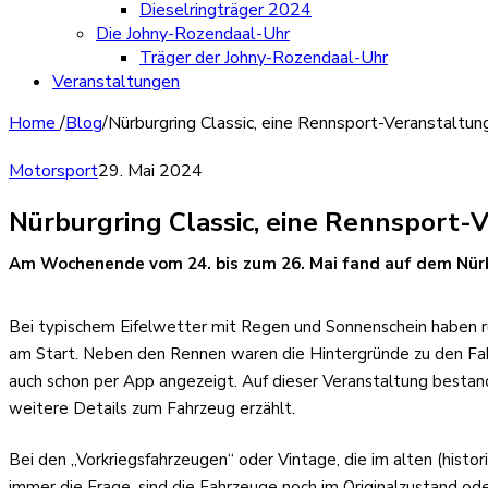
Dieselringträger 2024
Die Johny-Rozendaal-Uhr
Träger der Johny-Rozendaal-Uhr
Veranstaltungen
Home
/
Blog
/
Nürburgring Classic, eine Rennsport-Veranstaltu
Motorsport
29. Mai 2024
Nürburgring Classic, eine Rennsport
Am Wochenende vom 24. bis zum 26. Mai fand auf dem Nürb
Bei typischem Eifelwetter mit Regen und Sonnenschein haben 
am Start. Neben den Rennen waren die Hintergründe zu den Fa
auch schon per App angezeigt. Auf dieser Veranstaltung bestand
weitere Details zum Fahrzeug erzählt.
Bei den „Vorkriegsfahrzeugen“ oder Vintage, die im alten (histo
immer die Frage, sind die Fahrzeuge noch im Originalzustand ode