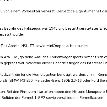
von einem Vorbesitzer verkürzt. Der jetzige Eigentümer hat dan
Das Baujahr des Fahrzeugs war 1948 und bestritt sein letztes Ei
erpasst wurde.
 Fiat Abarth, NSU TT sowie MiniCooper zu bestaunen.
ra. Die „goldene Ära“ des Tourenwagensports bezieht sich oft a
geprägt war. Während dieser Periode stiegen das Interesse und
 Stückzahl, die für die Homologation benötigt wurden, um im Ren
o z.B. BMW M3 E30, Mercedes-Benz 190E 2.3-16 oder Ford Sierr
ehlen. Bei den Einsitzern starteten neben den Historic Monopost
um Boliden der Formel 1, GP2 sowie verschiedene Formelklassen