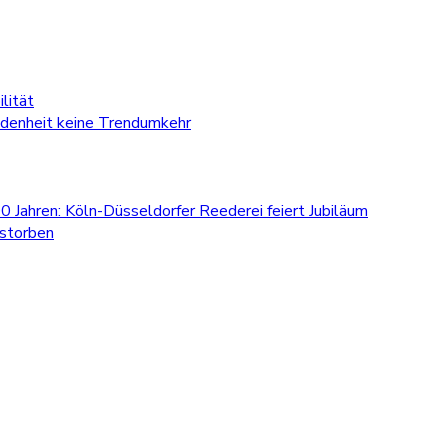
lität
edenheit keine Trendumkehr
0 Jahren: Köln-Düsseldorfer Reederei feiert Jubiläum
estorben