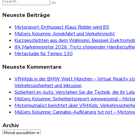
Search
for:
Neueste Beiträge
Motorsport-Enthusiast Klaus Ridder wird 85
Müllers Kolumne: Amokfahrt und Verkehrsrecht
Kurzgeschichten aus dem Wahnsinn: Beispiel Elektromobi
IfA Markenmonitor 2026: Trotz steigender Händlerzufri
Metastudie für Tempo 130
Neueste Kommentare
VR4Kids in der BMW Welt München – Virtual Reality stär
Verkehrssicherheit und Inklusion
Sicherheit im Auto: Verstehen Sie die Technik, die Ihr Le
Müllers Kolumne: Sicherheitsreport wegweisend – Motorj
Motorjournalist berichtet über VR4Kids: Verkehrssicherh
Müllers Kolumne: Cannabis-Aufklärung tut not – Motorjou
Archiv
Archiv