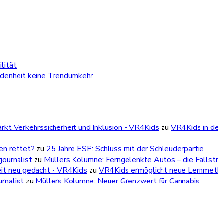
lität
edenheit keine Trendumkehr
kt Verkehrssicherheit und Inklusion - VR4Kids
zu
VR4Kids in de
ben rettet?
zu
25 Jahre ESP: Schluss mit der Schleuderpartie
ournalist
zu
Müllers Kolumne: Ferngelenkte Autos – die Fallstr
eit neu gedacht - VR4Kids
zu
VR4Kids ermöglicht neue Lernmetho
rnalist
zu
Müllers Kolumne: Neuer Grenzwert für Cannabis