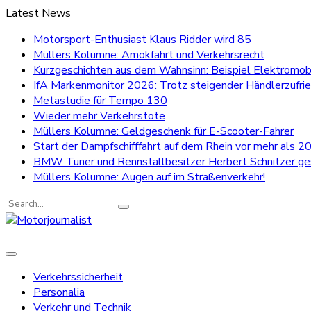
Latest News
Motorsport-Enthusiast Klaus Ridder wird 85
Müllers Kolumne: Amokfahrt und Verkehrsrecht
Kurzgeschichten aus dem Wahnsinn: Beispiel Elektromobi
IfA Markenmonitor 2026: Trotz steigender Händlerzufri
Metastudie für Tempo 130
Wieder mehr Verkehrstote
Müllers Kolumne: Geldgeschenk für E-Scooter-Fahrer
Start der Dampfschifffahrt auf dem Rhein vor mehr als 20
BMW Tuner und Rennstallbesitzer Herbert Schnitzer g
Müllers Kolumne: Augen auf im Straßenverkehr!
Search
for:
Verkehrssicherheit
Personalia
Verkehr und Technik