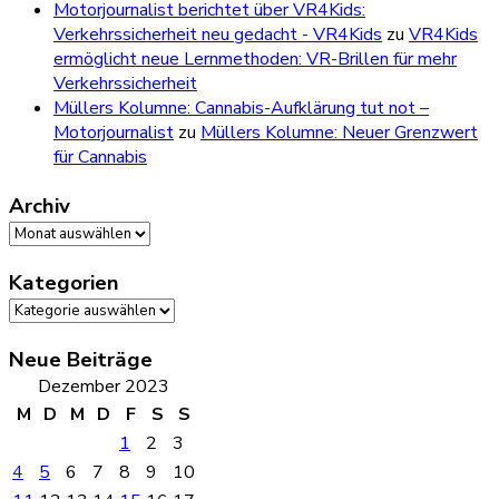
Motorjournalist berichtet über VR4Kids:
Verkehrssicherheit neu gedacht - VR4Kids
zu
VR4Kids
ermöglicht neue Lernmethoden: VR-Brillen für mehr
Verkehrssicherheit
Müllers Kolumne: Cannabis-Aufklärung tut not –
Motorjournalist
zu
Müllers Kolumne: Neuer Grenzwert
für Cannabis
Archiv
Archiv
Kategorien
Kategorien
Neue Beiträge
Dezember 2023
M
D
M
D
F
S
S
1
2
3
4
5
6
7
8
9
10