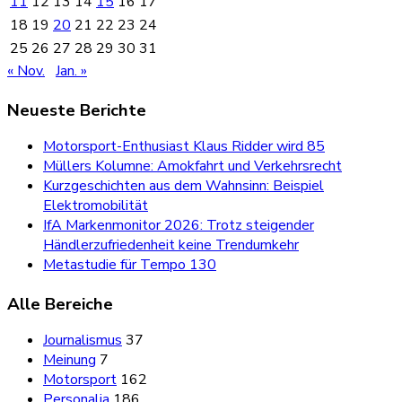
11
12
13
14
15
16
17
18
19
20
21
22
23
24
25
26
27
28
29
30
31
« Nov.
Jan. »
Neueste Berichte
Motorsport-Enthusiast Klaus Ridder wird 85
Müllers Kolumne: Amokfahrt und Verkehrsrecht
Kurzgeschichten aus dem Wahnsinn: Beispiel
Elektromobilität
IfA Markenmonitor 2026: Trotz steigender
Händlerzufriedenheit keine Trendumkehr
Metastudie für Tempo 130
Alle Bereiche
Journalismus
37
Meinung
7
Motorsport
162
Personalia
186