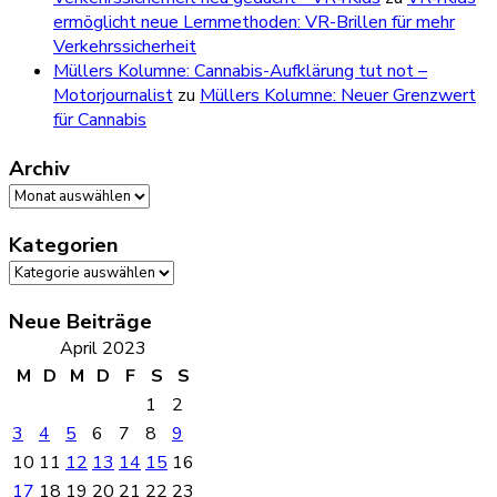
ermöglicht neue Lernmethoden: VR-Brillen für mehr
Verkehrssicherheit
Müllers Kolumne: Cannabis-Aufklärung tut not –
Motorjournalist
zu
Müllers Kolumne: Neuer Grenzwert
für Cannabis
Archiv
Archiv
Kategorien
Kategorien
Neue Beiträge
April 2023
M
D
M
D
F
S
S
1
2
3
4
5
6
7
8
9
10
11
12
13
14
15
16
17
18
19
20
21
22
23