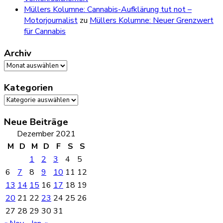
Müllers Kolumne: Cannabis-Aufklärung tut not –
Motorjournalist
zu
Müllers Kolumne: Neuer Grenzwert
für Cannabis
Archiv
Archiv
Kategorien
Kategorien
Neue Beiträge
Dezember 2021
M
D
M
D
F
S
S
1
2
3
4
5
6
7
8
9
10
11
12
13
14
15
16
17
18
19
20
21
22
23
24
25
26
27
28
29
30
31