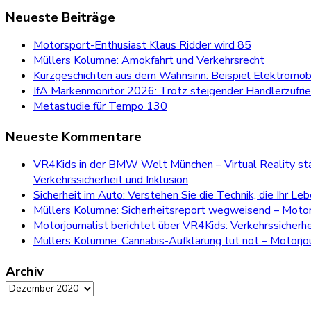
for:
Neueste Beiträge
Motorsport-Enthusiast Klaus Ridder wird 85
Müllers Kolumne: Amokfahrt und Verkehrsrecht
Kurzgeschichten aus dem Wahnsinn: Beispiel Elektromobi
IfA Markenmonitor 2026: Trotz steigender Händlerzufri
Metastudie für Tempo 130
Neueste Kommentare
VR4Kids in der BMW Welt München – Virtual Reality stär
Verkehrssicherheit und Inklusion
Sicherheit im Auto: Verstehen Sie die Technik, die Ihr Le
Müllers Kolumne: Sicherheitsreport wegweisend – Motorj
Motorjournalist berichtet über VR4Kids: Verkehrssicherh
Müllers Kolumne: Cannabis-Aufklärung tut not – Motorjou
Archiv
Archiv