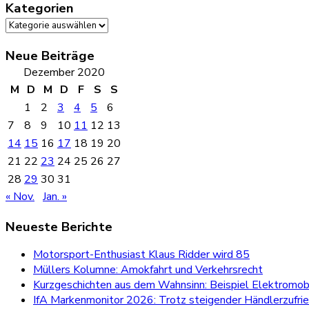
Kategorien
Kategorien
Neue Beiträge
Dezember 2020
M
D
M
D
F
S
S
1
2
3
4
5
6
7
8
9
10
11
12
13
14
15
16
17
18
19
20
21
22
23
24
25
26
27
28
29
30
31
« Nov.
Jan. »
Neueste Berichte
Motorsport-Enthusiast Klaus Ridder wird 85
Müllers Kolumne: Amokfahrt und Verkehrsrecht
Kurzgeschichten aus dem Wahnsinn: Beispiel Elektromobi
IfA Markenmonitor 2026: Trotz steigender Händlerzufri