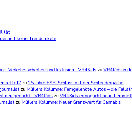
lität
edenheit keine Trendumkehr
kt Verkehrssicherheit und Inklusion - VR4Kids
zu
VR4Kids in de
ben rettet?
zu
25 Jahre ESP: Schluss mit der Schleuderpartie
ournalist
zu
Müllers Kolumne: Ferngelenkte Autos – die Fallstr
eit neu gedacht - VR4Kids
zu
VR4Kids ermöglicht neue Lernmetho
rnalist
zu
Müllers Kolumne: Neuer Grenzwert für Cannabis