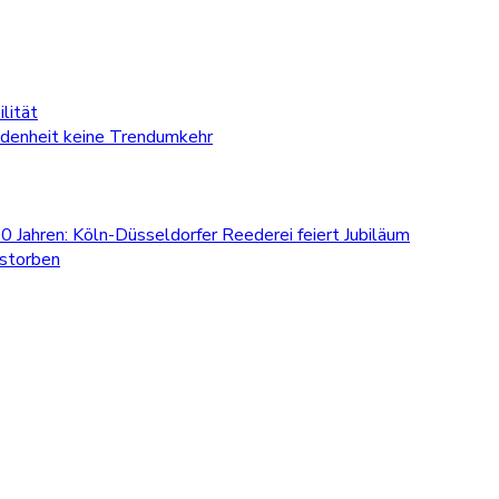
lität
edenheit keine Trendumkehr
0 Jahren: Köln-Düsseldorfer Reederei feiert Jubiläum
estorben