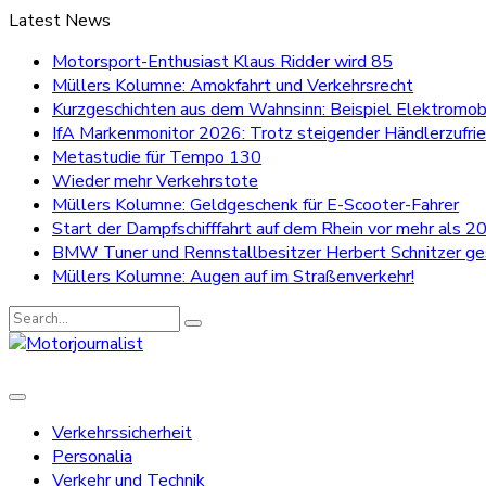
Latest News
Motorsport-Enthusiast Klaus Ridder wird 85
Müllers Kolumne: Amokfahrt und Verkehrsrecht
Kurzgeschichten aus dem Wahnsinn: Beispiel Elektromobi
IfA Markenmonitor 2026: Trotz steigender Händlerzufri
Metastudie für Tempo 130
Wieder mehr Verkehrstote
Müllers Kolumne: Geldgeschenk für E-Scooter-Fahrer
Start der Dampfschifffahrt auf dem Rhein vor mehr als 20
BMW Tuner und Rennstallbesitzer Herbert Schnitzer g
Müllers Kolumne: Augen auf im Straßenverkehr!
Search
for:
Verkehrssicherheit
Personalia
Verkehr und Technik