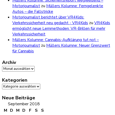
Müllers Kolumne: Sicherheitsreport wegweisend –
Motorjournalist
zu
Müllers Kolumne: Ferngelenkte
Autos – die Fallstricke
Motorjournalist berichtet über VR4Kids:
Verkehrssicherheit neu gedacht - VR4Kids
zu
VR4Kids
ermöglicht neue Lernmethoden: VR-Brillen für mehr
Verkehrssicherheit
Müllers Kolumne: Cannabis-Aufklärung tut not –
Motorjournalist
zu
Müllers Kolumne: Neuer Grenzwert
für Cannabis
Archiv
Archiv
Kategorien
Kategorien
Neue Beiträge
September 2018
M
D
M
D
F
S
S