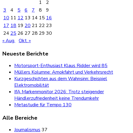
1
2
3
4
5
6
7
8
9
10
11
12
13
14
15
16
17
18
19
20
21
22
23
24
25
26
27
28
29
30
« Aug.
Okt. »
Neueste Berichte
Motorsport-Enthusiast Klaus Ridder wird 85
Müllers Kolumne: Amokfahrt und Verkehrsrecht
Kurzgeschichten aus dem Wahnsinn: Beispiel
Elektromobilität
IfA Markenmonitor 2026: Trotz steigender
Händlerzufriedenheit keine Trendumkehr
Metastudie für Tempo 130
Alle Bereiche
Journalismus
37