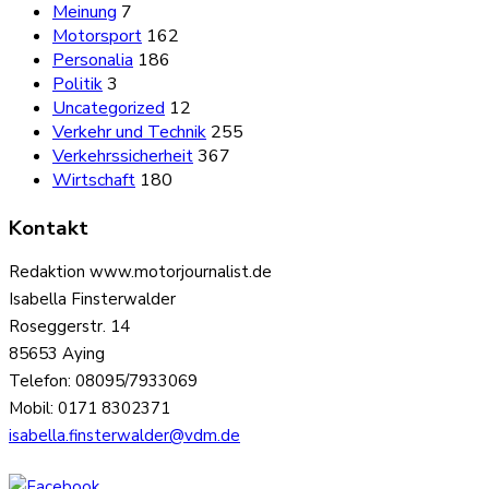
Meinung
7
Motorsport
162
Personalia
186
Politik
3
Uncategorized
12
Verkehr und Technik
255
Verkehrssicherheit
367
Wirtschaft
180
Kontakt
Redaktion www.motorjournalist.de
Isabella Finsterwalder
Roseggerstr. 14
85653 Aying
Telefon: 08095/7933069
Mobil: 0171 8302371
isabella.finsterwalder@vdm.de