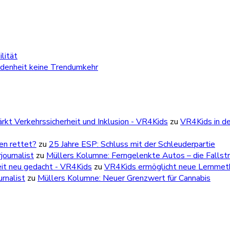
lität
edenheit keine Trendumkehr
kt Verkehrssicherheit und Inklusion - VR4Kids
zu
VR4Kids in de
ben rettet?
zu
25 Jahre ESP: Schluss mit der Schleuderpartie
ournalist
zu
Müllers Kolumne: Ferngelenkte Autos – die Fallstr
eit neu gedacht - VR4Kids
zu
VR4Kids ermöglicht neue Lernmetho
rnalist
zu
Müllers Kolumne: Neuer Grenzwert für Cannabis