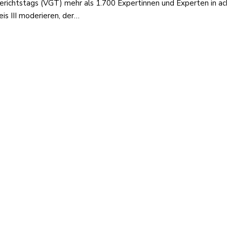
richtstags (VGT) mehr als 1.700 Expertinnen und Experten in ach
eis III moderieren, der…