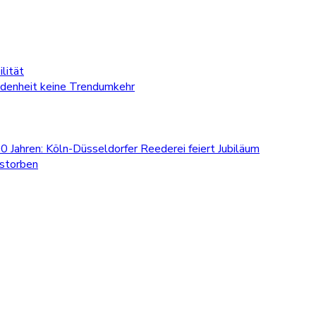
lität
edenheit keine Trendumkehr
0 Jahren: Köln-Düsseldorfer Reederei feiert Jubiläum
estorben