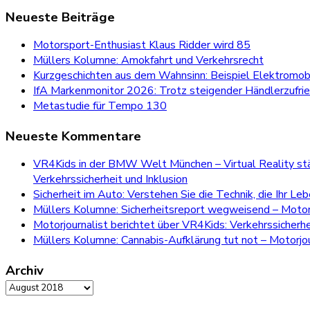
for:
Neueste Beiträge
Motorsport-Enthusiast Klaus Ridder wird 85
Müllers Kolumne: Amokfahrt und Verkehrsrecht
Kurzgeschichten aus dem Wahnsinn: Beispiel Elektromobi
IfA Markenmonitor 2026: Trotz steigender Händlerzufri
Metastudie für Tempo 130
Neueste Kommentare
VR4Kids in der BMW Welt München – Virtual Reality stär
Verkehrssicherheit und Inklusion
Sicherheit im Auto: Verstehen Sie die Technik, die Ihr Le
Müllers Kolumne: Sicherheitsreport wegweisend – Motorj
Motorjournalist berichtet über VR4Kids: Verkehrssicherh
Müllers Kolumne: Cannabis-Aufklärung tut not – Motorjou
Archiv
Archiv