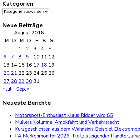
Kategorien
Kategorien
Neue Beiträge
August 2018
M
D
M
D
F
S
S
1
2
3
4
5
6
7
8
9
10
11
12
13
14
15
16
17
18
19
20
21
22
23
24
25
26
27
28
29
30
31
« Juli
Sep. »
Neueste Berichte
Motorsport-Enthusiast Klaus Ridder wird 85
Müllers Kolumne: Amokfahrt und Verkehrsrecht
Kurzgeschichten aus dem Wahnsinn: Beispiel Elektromobi
IfA Markenmonitor 2026: Trotz steigender Händlerzufri