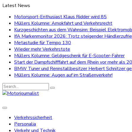
Latest News
Motorsport-Enthusiast Klaus Ridder wird 85
Müllers Kolumne: Amokfahrt und Verkehrsrecht
Kurzgeschichten aus dem Wahnsinn: Beispiel Elektromobi
IfA Markenmonitor 2026: Trotz steigender Händlerzufri
Metastudie für Tempo 130
Wieder mehr Verkehrstote
Müllers Kolumne: Geldgeschenk für E-Scooter-Fahrer
Start der Dampfschifffahrt auf dem Rhein vor mehr als 20
BMW Tuner und Rennstallbesitzer Herbert Schnitzer g
Müllers Kolumne: Augen auf im Straßenverkehr!
Search
for:
Verkehrssicherheit
Personalia
Verkehr und Technik