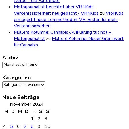
Autos – die Fallstricke
Motorjournalist berichtet über VR4Kids:
Verkehrssicherheit neu gedacht - VR4Kids
zu
VR4Kids
ermöglicht neue Lernmethoden: VR-Brillen für mehr
Verkehrssicherheit
Müllers Kolumne: Cannabis-Aufklärung tut not –
Motorjournalist
zu
Müllers Kolumne: Neuer Grenzwert
für Cannabis
Archiv
Archiv
Kategorien
Kategorien
Neue Beiträge
November 2024
M
D
M
D
F
S
S
1
2
3
4
5
6
7
8
9
10