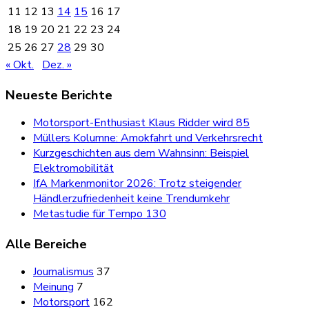
11
12
13
14
15
16
17
18
19
20
21
22
23
24
25
26
27
28
29
30
« Okt.
Dez. »
Neueste Berichte
Motorsport-Enthusiast Klaus Ridder wird 85
Müllers Kolumne: Amokfahrt und Verkehrsrecht
Kurzgeschichten aus dem Wahnsinn: Beispiel
Elektromobilität
IfA Markenmonitor 2026: Trotz steigender
Händlerzufriedenheit keine Trendumkehr
Metastudie für Tempo 130
Alle Bereiche
Journalismus
37
Meinung
7
Motorsport
162