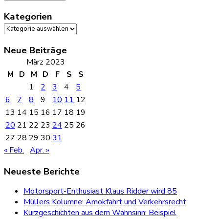
Kategorien
Kategorien
Neue Beiträge
März 2023
M
D
M
D
F
S
S
1
2
3
4
5
6
7
8
9
10
11
12
13
14
15
16
17
18
19
20
21
22
23
24
25
26
27
28
29
30
31
« Feb.
Apr. »
Neueste Berichte
Motorsport-Enthusiast Klaus Ridder wird 85
Müllers Kolumne: Amokfahrt und Verkehrsrecht
Kurzgeschichten aus dem Wahnsinn: Beispiel