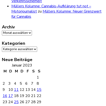
Verkehrssicherheit
Müllers Kolumne: Cannabis-Aufklärung tut not –
Motorjournalist
zu
Müllers Kolumne: Neuer Grenzwert
für Cannabis
Archiv
Archiv
Kategorien
Kategorien
Neue Beiträge
Januar 2023
M
D
M
D
F
S
S
1
2
3
4
5
6
7
8
9
10
11
12
13
14
15
16
17
18
19
20
21
22
23
24
25
26
27
28
29