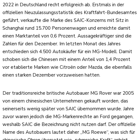
2022 in Deutschland recht erfolgreich ab. Erstmals in der
offiziellen Neuzulassungsstatistik des Kraftfahrt-Bundesamtes
geführt, verkaufte die Marke des SAIC-Konzerns mit Sitz in
Schanghai rund 15.700 Personenwagen und erreichte damit
einen Marktanteil von 0,6 Prozent. Aussagekräftiger sind die
Zahlen für den Dezember. Im letzten Monat des Jahres
entschieden sich 4.500 Autokäufer für ein MG-Modell. Damit
schoben sich die Chinesen mit einem Anteil von 1,4 Prozent
vor etablierte Marken wie Citroën oder Mazda, die ebenfalls
einen starken Dezember vorzuweisen hatten.
Der traditionsreiche britische Autobauer MG Rover war 2005
von einem chinesischen Unternehmen gekauft worden, das
seinerseits wenig später von SAIC übernommen wurde. Jahre
zuvor waren jedoch die MG-Markenrechte an Ford gegangen,
weshalb SAIC die Bezeichnung nicht nutzen darf. Der offizielle
Name des Autobauers lautet daher „MG Roewe“, was sich für
chinesische Ohren übersetzt wie „ruhmreiche Kraft“ anhört.