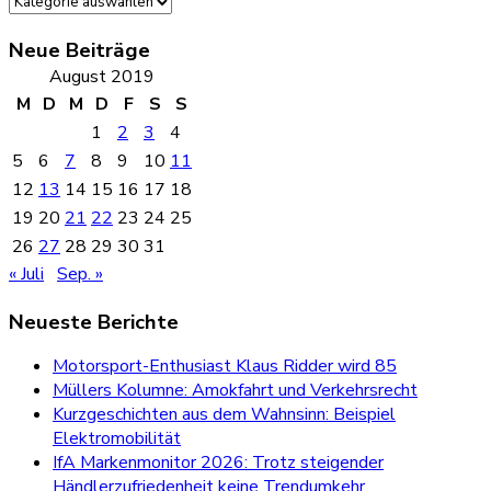
Neue Beiträge
August 2019
M
D
M
D
F
S
S
1
2
3
4
5
6
7
8
9
10
11
12
13
14
15
16
17
18
19
20
21
22
23
24
25
26
27
28
29
30
31
« Juli
Sep. »
Neueste Berichte
Motorsport-Enthusiast Klaus Ridder wird 85
Müllers Kolumne: Amokfahrt und Verkehrsrecht
Kurzgeschichten aus dem Wahnsinn: Beispiel
Elektromobilität
IfA Markenmonitor 2026: Trotz steigender
Händlerzufriedenheit keine Trendumkehr