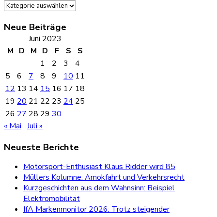
Kategorien
Neue Beiträge
Juni 2023
M
D
M
D
F
S
S
1
2
3
4
5
6
7
8
9
10
11
12
13
14
15
16
17
18
19
20
21
22
23
24
25
26
27
28
29
30
« Mai
Juli »
Neueste Berichte
Motorsport-Enthusiast Klaus Ridder wird 85
Müllers Kolumne: Amokfahrt und Verkehrsrecht
Kurzgeschichten aus dem Wahnsinn: Beispiel
Elektromobilität
IfA Markenmonitor 2026: Trotz steigender