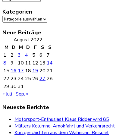
Kategorien
Kategorien
Neue Beiträge
August 2022
M
D
M
D
F
S
S
1
2
3
4
5
6
7
8
9
10
11
12
13
14
15
16
17
18
19
20
21
22
23
24
25
26
27
28
29
30
31
« Juli
Sep. »
Neueste Berichte
Motorsport-Enthusiast Klaus Ridder wird 85
Müllers Kolumne: Amokfahrt und Verkehrsrecht
Kurzgeschichten aus dem Wahnsinn: Beispiel