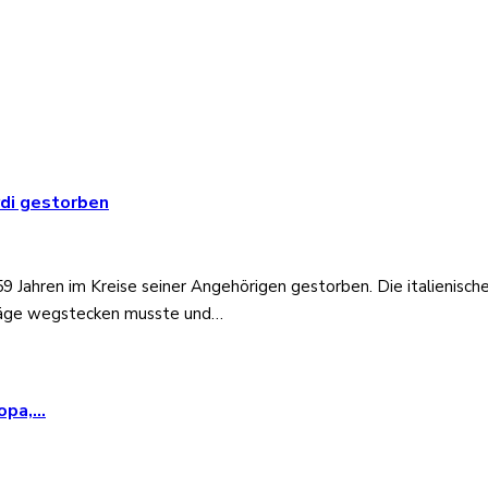
rdi gestorben
59 Jahren im Kreise seiner Angehörigen gestorben. Die italienisch
hläge wegstecken musste und…
ropa,…