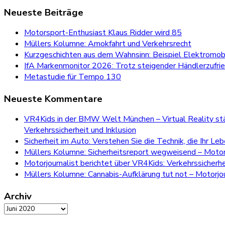
for:
Neueste Beiträge
Motorsport-Enthusiast Klaus Ridder wird 85
Müllers Kolumne: Amokfahrt und Verkehrsrecht
Kurzgeschichten aus dem Wahnsinn: Beispiel Elektromobi
IfA Markenmonitor 2026: Trotz steigender Händlerzufri
Metastudie für Tempo 130
Neueste Kommentare
VR4Kids in der BMW Welt München – Virtual Reality stär
Verkehrssicherheit und Inklusion
Sicherheit im Auto: Verstehen Sie die Technik, die Ihr Le
Müllers Kolumne: Sicherheitsreport wegweisend – Motorj
Motorjournalist berichtet über VR4Kids: Verkehrssicherh
Müllers Kolumne: Cannabis-Aufklärung tut not – Motorjou
Archiv
Archiv