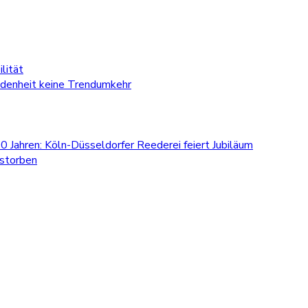
lität
edenheit keine Trendumkehr
0 Jahren: Köln-Düsseldorfer Reederei feiert Jubiläum
estorben