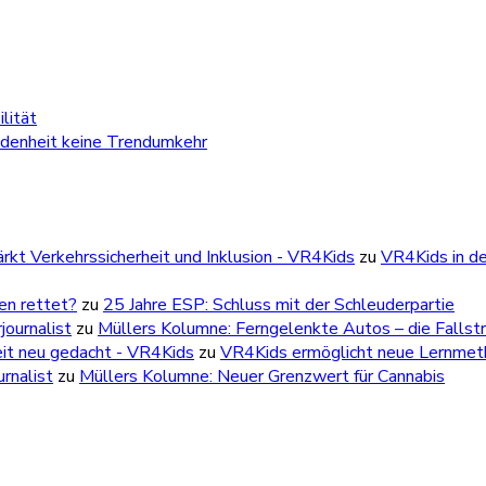
lität
edenheit keine Trendumkehr
kt Verkehrssicherheit und Inklusion - VR4Kids
zu
VR4Kids in de
ben rettet?
zu
25 Jahre ESP: Schluss mit der Schleuderpartie
ournalist
zu
Müllers Kolumne: Ferngelenkte Autos – die Fallstr
eit neu gedacht - VR4Kids
zu
VR4Kids ermöglicht neue Lernmetho
rnalist
zu
Müllers Kolumne: Neuer Grenzwert für Cannabis