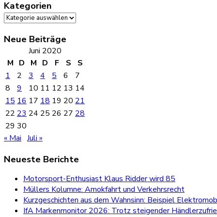
Kategorien
Kategorien
Neue Beiträge
Juni 2020
M
D
M
D
F
S
S
1
2
3
4
5
6
7
8
9
10
11
12
13
14
15
16
17
18
19
20
21
22
23
24
25
26
27
28
29
30
« Mai
Juli »
Neueste Berichte
Motorsport-Enthusiast Klaus Ridder wird 85
Müllers Kolumne: Amokfahrt und Verkehrsrecht
Kurzgeschichten aus dem Wahnsinn: Beispiel Elektromobi
IfA Markenmonitor 2026: Trotz steigender Händlerzufri