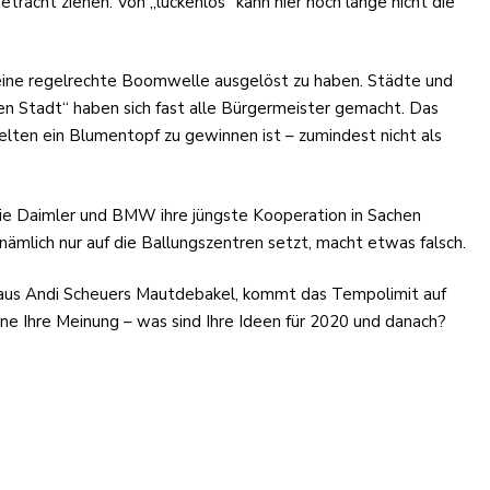
racht ziehen. Von „lückenlos“ kann hier noch lange nicht die
 eine regelrechte Boomwelle ausgelöst zu haben. Städte und
 Stadt“ haben sich fast alle Bürgermeister gemacht. Das
 selten ein Blumentopf zu gewinnen ist – zumindest nicht als
e Daimler und BMW ihre jüngste Kooperation in Sachen
ämlich nur auf die Ballungszentren setzt, macht etwas falsch.
ird aus Andi Scheuers Mautdebakel, kommt das Tempolimit auf
e Ihre Meinung – was sind Ihre Ideen für 2020 und danach?