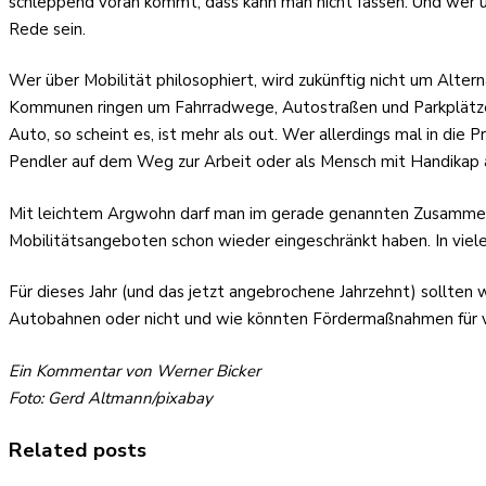
schleppend voran kommt, dass kann man nicht fassen. Und wer übe
Rede sein.
Wer über Mobilität philosophiert, wird zukünftig nicht um Al
Kommunen ringen um Fahrradwege, Autostraßen und Parkplätze w
Auto, so scheint es, ist mehr als out. Wer allerdings mal in die
Pendler auf dem Weg zur Arbeit oder als Mensch mit Handikap
Mit leichtem Argwohn darf man im gerade genannten Zusammen
Mobilitätsangeboten schon wieder eingeschränkt haben. In viele
Für dieses Jahr (und das jetzt angebrochene Jahrzehnt) sollten
Autobahnen oder nicht und wie könnten Fördermaßnahmen für ve
Ein Kommentar von Werner Bicker
Foto: Gerd Altmann/pixabay
Related posts