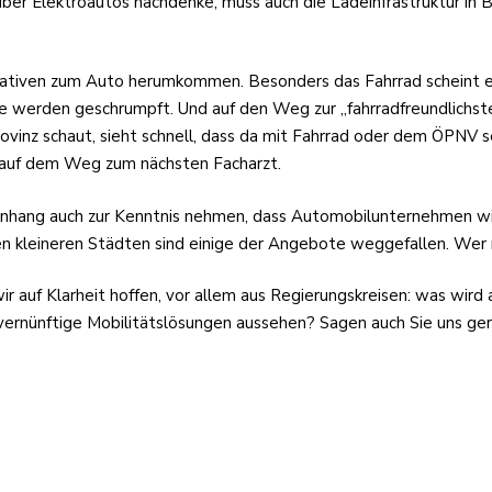
r Elektroautos nachdenke, muss auch die Ladeinfrastruktur in Bet
ternativen zum Auto herumkommen. Besonders das Fahrrad scheint
erden geschrumpft. Und auf den Weg zur „fahrradfreundlichsten
 Provinz schaut, sieht schnell, dass da mit Fahrrad oder dem ÖPNV
 auf dem Weg zum nächsten Facharzt.
hang auch zur Kenntnis nehmen, dass Automobilunternehmen wi
n kleineren Städten sind einige der Angebote weggefallen. Wer n
 wir auf Klarheit hoffen, vor allem aus Regierungskreisen: was w
rnünftige Mobilitätslösungen aussehen? Sagen auch Sie uns gern