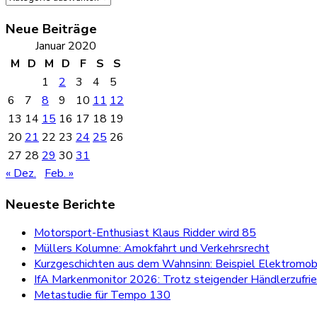
Neue Beiträge
Januar 2020
M
D
M
D
F
S
S
1
2
3
4
5
6
7
8
9
10
11
12
13
14
15
16
17
18
19
20
21
22
23
24
25
26
27
28
29
30
31
« Dez.
Feb. »
Neueste Berichte
Motorsport-Enthusiast Klaus Ridder wird 85
Müllers Kolumne: Amokfahrt und Verkehrsrecht
Kurzgeschichten aus dem Wahnsinn: Beispiel Elektromobi
IfA Markenmonitor 2026: Trotz steigender Händlerzufri
Metastudie für Tempo 130