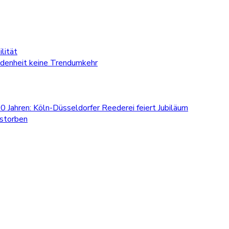
lität
edenheit keine Trendumkehr
0 Jahren: Köln-Düsseldorfer Reederei feiert Jubiläum
estorben