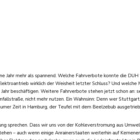
ngene Jahr mehr als spannend. Welche Fahrverbote konnte die DU
ektroantrieb wirklich der Weisheit letzter Schluss? Und welche Mo
m Jahr beschäftigen. Weitere Fahrverbote stehen jetzt schon an: s
fallstraße, nicht mehr nutzen. Ein Wahnsinn: Denn wer Stuttgarts
raumer Zeit in Hamburg, der Teufel mit dem Beelzebub ausgetrieb
ung sprechen. Dass wir uns von der Kohleverstromung aus Umwelt
tehen – auch wenn einige Anrainerstaaten weiterhin auf Kernener