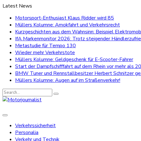
Latest News
Motorsport-Enthusiast Klaus Ridder wird 85
Müllers Kolumne: Amokfahrt und Verkehrsrecht
Kurzgeschichten aus dem Wahnsinn: Beispiel Elektromobi
IfA Markenmonitor 2026: Trotz steigender Händlerzufri
Metastudie für Tempo 130
Wieder mehr Verkehrstote
Müllers Kolumne: Geldgeschenk für E-Scooter-Fahrer
Start der Dampfschifffahrt auf dem Rhein vor mehr als 20
BMW Tuner und Rennstallbesitzer Herbert Schnitzer g
Müllers Kolumne: Augen auf im Straßenverkehr!
Search
for:
Verkehrssicherheit
Personalia
Verkehr und Technik