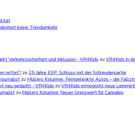
lität
edenheit keine Trendumkehr
kt Verkehrssicherheit und Inklusion - VR4Kids
zu
VR4Kids in de
ben rettet?
zu
25 Jahre ESP: Schluss mit der Schleuderpartie
ournalist
zu
Müllers Kolumne: Ferngelenkte Autos – die Fallstr
eit neu gedacht - VR4Kids
zu
VR4Kids ermöglicht neue Lernmetho
rnalist
zu
Müllers Kolumne: Neuer Grenzwert für Cannabis