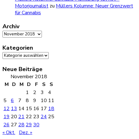
Motorjournalist
zu
Müllers Kolumne: Neuer Grenzwert
für Cannabis
Archiv
Archiv
Kategorien
Kategorien
Neue Beiträge
November 2018
M
D
M
D
F
S
S
1
2
3
4
5
6
7
8
9
10
11
12
13
14
15
16
17
18
19
20
21
22
23
24
25
26
27
28
29
30
« Okt.
Dez. »