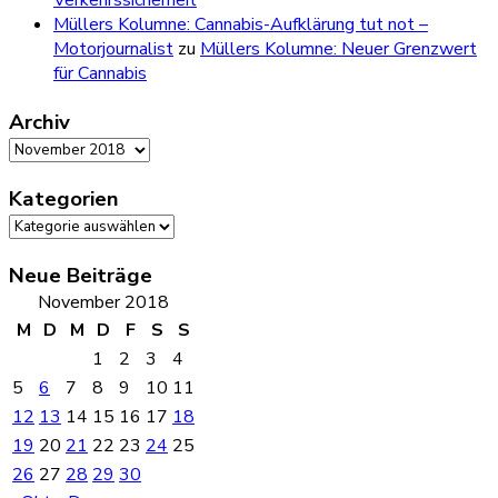
Verkehrssicherheit
Müllers Kolumne: Cannabis-Aufklärung tut not –
Motorjournalist
zu
Müllers Kolumne: Neuer Grenzwert
für Cannabis
Archiv
Archiv
Kategorien
Kategorien
Neue Beiträge
November 2018
M
D
M
D
F
S
S
1
2
3
4
5
6
7
8
9
10
11
12
13
14
15
16
17
18
19
20
21
22
23
24
25
26
27
28
29
30