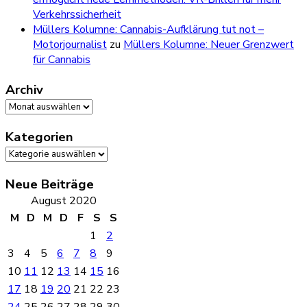
Verkehrssicherheit
Müllers Kolumne: Cannabis-Aufklärung tut not –
Motorjournalist
zu
Müllers Kolumne: Neuer Grenzwert
für Cannabis
Archiv
Archiv
Kategorien
Kategorien
Neue Beiträge
August 2020
M
D
M
D
F
S
S
1
2
3
4
5
6
7
8
9
10
11
12
13
14
15
16
17
18
19
20
21
22
23
24
25
26
27
28
29
30