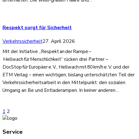
Respekt sorgt für Sicherheit
Verkehrssicherheit
27. April 2026
Mit der Initiative „Respekt an der Rampe –
Hellwach für Menschlichkeit“ rücken drei Partner –
DocStop für Europäer e. V., Hellwach mit 80 km/h e. V. und der
ETM Verlag – einen wichtigen, bislang unterschätzten Teil der
Verkehrssicherheitsarbeit in den Mittelpunkt: den sozialen
Umgang an Be und Entladerampen. In keiner anderen…
Seitennummerierung
1
2
der
Beiträge
Service