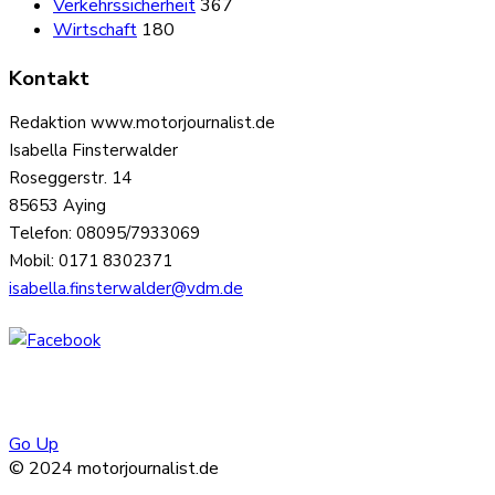
Verkehrssicherheit
367
Wirtschaft
180
Kontakt
Redaktion www.motorjournalist.de
Isabella Finsterwalder
Roseggerstr. 14
85653 Aying
Telefon: 08095/7933069
Mobil: 0171 8302371
isabella.finsterwalder@vdm.de
Go Up
© 2024 motorjournalist.de