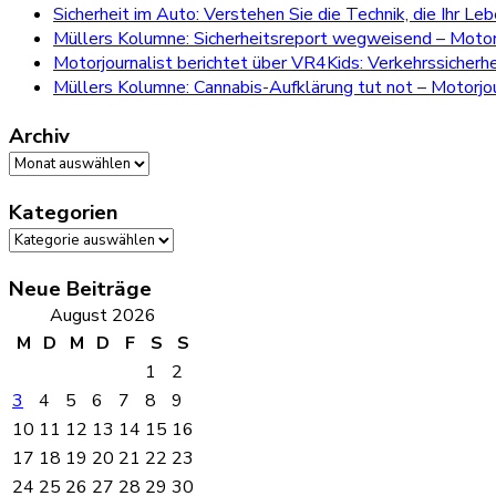
Sicherheit im Auto: Verstehen Sie die Technik, die Ihr Le
Müllers Kolumne: Sicherheitsreport wegweisend – Motorj
Motorjournalist berichtet über VR4Kids: Verkehrssicherh
Müllers Kolumne: Cannabis-Aufklärung tut not – Motorjou
Archiv
Archiv
Kategorien
Kategorien
Neue Beiträge
August 2026
M
D
M
D
F
S
S
1
2
3
4
5
6
7
8
9
10
11
12
13
14
15
16
17
18
19
20
21
22
23
24
25
26
27
28
29
30