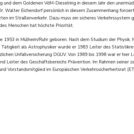
ng und dem Goldenen VdM-Dieselring in diesem Jahr den unermüdl
r. Walter Eichendorf persönlich in diesem Zusammenhang forcierte
tzten im Straßenverkehr. Dazu muss ein sicheres Verkehrssystem g
des Menschen hat höchste Priorität.
rde 1953 in Mülheim/Ruhr geboren. Nach dem Studium der Physik
r Tätigkeit als Astrophysiker wurde er 1983 Leiter des Statistik
chen Unfallversicherung DGUV. Von 1989 bis 1998 war er hier Le
d Leiter des Geschäftsbereichs Prävention. Im Rahmen seiner zahl
nd Vorstandsmitglied im Europäischen Verkehrssicherheitsrat (E