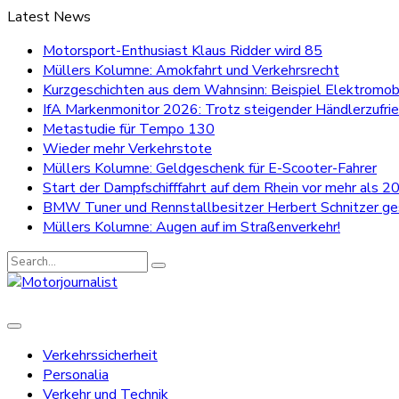
Latest News
Motorsport-Enthusiast Klaus Ridder wird 85
Müllers Kolumne: Amokfahrt und Verkehrsrecht
Kurzgeschichten aus dem Wahnsinn: Beispiel Elektromobi
IfA Markenmonitor 2026: Trotz steigender Händlerzufri
Metastudie für Tempo 130
Wieder mehr Verkehrstote
Müllers Kolumne: Geldgeschenk für E-Scooter-Fahrer
Start der Dampfschifffahrt auf dem Rhein vor mehr als 20
BMW Tuner und Rennstallbesitzer Herbert Schnitzer g
Müllers Kolumne: Augen auf im Straßenverkehr!
Search
for:
Verkehrssicherheit
Personalia
Verkehr und Technik