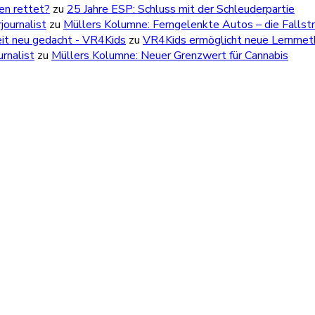
ben rettet?
zu
25 Jahre ESP: Schluss mit der Schleuderpartie
ournalist
zu
Müllers Kolumne: Ferngelenkte Autos – die Fallstr
eit neu gedacht - VR4Kids
zu
VR4Kids ermöglicht neue Lernmetho
rnalist
zu
Müllers Kolumne: Neuer Grenzwert für Cannabis