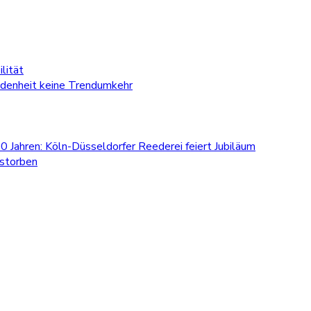
lität
edenheit keine Trendumkehr
0 Jahren: Köln-Düsseldorfer Reederei feiert Jubiläum
estorben