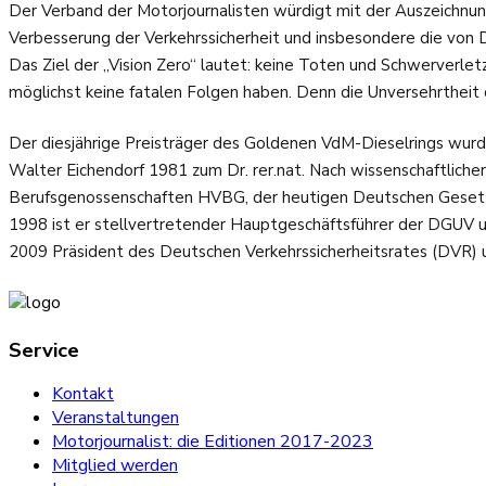
Der Verband der Motorjournalisten würdigt mit der Auszeichnu
Verbesserung der Verkehrssicherheit und insbesondere die von D
Das Ziel der „Vision Zero“ lautet: keine Toten und Schwerverle
möglichst keine fatalen Folgen haben. Denn die Unversehrtheit 
Der diesjährige Preisträger des Goldenen VdM-Dieselrings wu
Walter Eichendorf 1981 zum Dr. rer.nat. Nach wissenschaftliche
Berufsgenossenschaften HVBG, der heutigen Deutschen Gesetzli
1998 ist er stellvertretender Hauptgeschäftsführer der DGUV un
2009 Präsident des Deutschen Verkehrssicherheitsrates (DVR) u
Service
Kontakt
Veranstaltungen
Motorjournalist: die Editionen 2017-2023
Mitglied werden