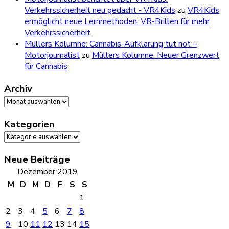
Verkehrssicherheit neu gedacht - VR4Kids
zu
VR4Kids
ermöglicht neue Lernmethoden: VR-Brillen für mehr
Verkehrssicherheit
Müllers Kolumne: Cannabis-Aufklärung tut not –
Motorjournalist
zu
Müllers Kolumne: Neuer Grenzwert
für Cannabis
Archiv
Archiv
Kategorien
Kategorien
Neue Beiträge
Dezember 2019
M
D
M
D
F
S
S
1
2
3
4
5
6
7
8
9
10
11
12
13
14
15