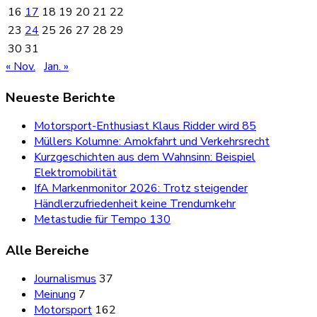
16
17
18
19
20
21
22
23
24
25
26
27
28
29
30
31
« Nov.
Jan. »
Neueste Berichte
Motorsport-Enthusiast Klaus Ridder wird 85
Müllers Kolumne: Amokfahrt und Verkehrsrecht
Kurzgeschichten aus dem Wahnsinn: Beispiel
Elektromobilität
IfA Markenmonitor 2026: Trotz steigender
Händlerzufriedenheit keine Trendumkehr
Metastudie für Tempo 130
Alle Bereiche
Journalismus
37
Meinung
7
Motorsport
162